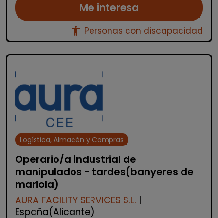
Me interesa
accessibility_new
Personas con discapacidad
Logística, Almacén y Compras
Operario/a industrial de
manipulados - tardes(banyeres de
mariola)
AURA FACILITY SERVICES S.L.
|
España(Alicante)