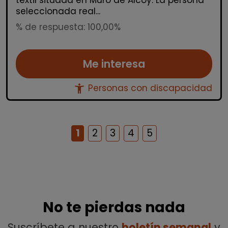
textil situada en Muro de Alcoy. La persona
seleccionada real...
% de respuesta: 100,00%
Me interesa
accessibility_new
Personas con discapacidad
1
2
3
4
5
No te pierdas nada
Suscríbete a nuestro
boletín semanal
y