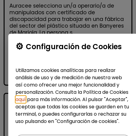
Auracee selecciona un/a operario/a de
manipulados con certificado de
discapacidad para trabajar en una fábrica
del sector del plástico situada en Banyeres
de Mariola. La persona s...
% de respuesta: 100,00%
Configuración de Cookies
Me interesa
Utilizamos cookies analíticas para realizar
análisis de uso y de medición de nuestra web
accessibility_new
Personas con discapacidad
así como ofrecer una mejor funcionalidad y
personalización. Consulta la Política de Cookies
aquí
para más información. Al pulsar "Aceptar",
aceptas que todas las cookies se guarden en tu
terminal, o puedes configurarlas o rechazar su
uso pulsando en "Configuración de cookies".