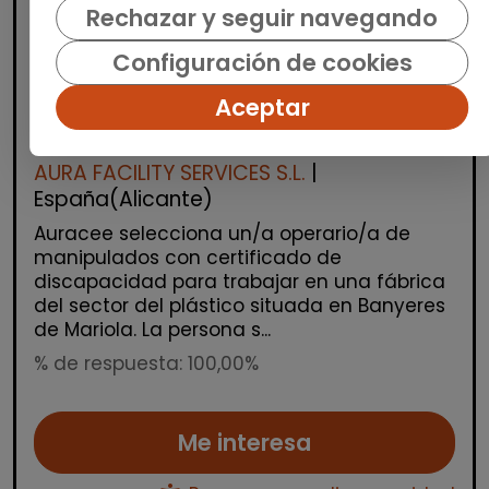
Rechazar y seguir navegando
Logística, Almacén y Compras
Configuración de cookies
Operario/a industrial de
Aceptar
manipulados - mañanas (banyeres
de mariola)
AURA FACILITY SERVICES S.L.
|
España(Alicante)
Auracee selecciona un/a operario/a de
manipulados con certificado de
discapacidad para trabajar en una fábrica
del sector del plástico situada en Banyeres
de Mariola. La persona s...
% de respuesta: 100,00%
Me interesa