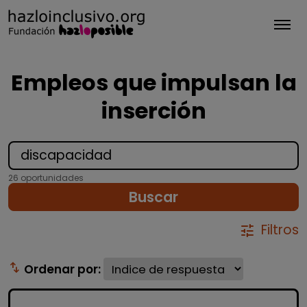
Tog
Empleos que impulsan la
inserción
26 oportunidades
Buscar
Filtros
tune
swap_vert
Ordenar por: