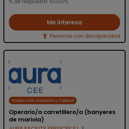
% de respuesta: 100,00%
Me interesa
accessibility_new
Personas con discapacidad
Producción, Industria y Calidad
Operario/a carretillero/a (banyeres
de mariola)
AURA FACILITY SERVICES S.L.
|