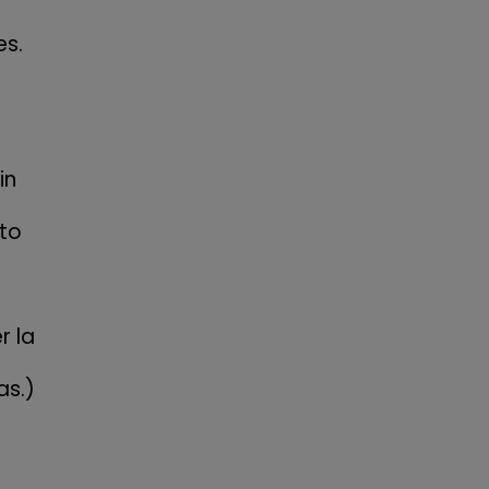
es.
in
to
r la
as.)