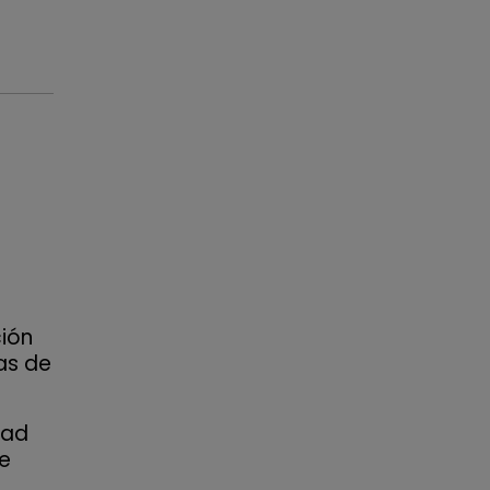
ción
as de
dad
ue