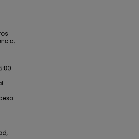
ros
ncia,
5:00
al
oceso
ad,