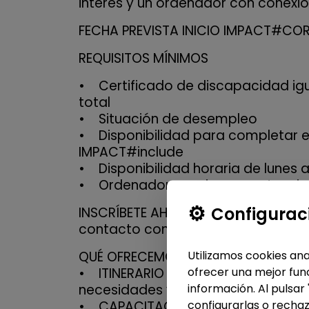
interés y un ordenador con conexión
FECHA PREVISTA INICIO IMPACT#CORE
REQUISITOS MÍNIMOS
• Certificado de discapacidad igu
total
• Situación de desempleo
• Disponibilidad para completar e
IMPACT#include
• Disponibilidad horaria de lunes 
• Ordenador propio con potencia s
Configurac
INSCRÍBETE AHORA para participar 
contacto contigo para conocerte y
Utilizamos cookies ana
QUÉ OFRECEMOS:
ofrecer una mejor func
• ITINERARIO PERSONALIZADO: Diseñ
información. Al pulsar
necesidades y habilidades.
configurarlas o rechaz
• CAPACITACIÓN TECNOLÓGICA: Te 