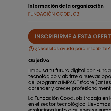
Información de la organización
FUNDACIÓN GOODJOB
INSCRIBIRME A ESTA OFER
help
¿Necesitas ayuda para inscribirte?
Objetivo
¡Impulsa tu futuro digital con Fund
tecnológico y abrirte a nuevas opo
del programa IMPACT#core (antes
aprender y crecer profesionalmente
La Fundación GoodJob trabaja en l
en el sector tecnológico. Llevamo
evoluciona junto a quienes se su