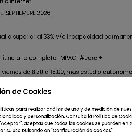
 a internet.
: SEPTIEMBRE 2026
al o superior al 33% y/o incapacidad permane
l itinerario completo: IMPACT#core +
a viernes de 8:30 a 15:00, más estudio autónom
uficiente y conexión a internet
ión de Cookies
en el proceso de selección. Nos pondremos en
 garantizar un proceso cercano y adaptado a t
líticas para realizar análisis de uso y de medición de nu
ionalidad y personalización. Consulta la Política de Cook
amos un plan de capacitación ajustado a tus
 "Aceptar", aceptas que todas las cookies se guarden en t
ar su uso pulsando en "Configuración de cookies".
prepararemos para trabajar en los entornos