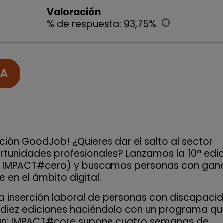
Valoración
% de respuesta: 93,75%
info
TA
ación GoodJob! ¿Quieres dar el salto al sector
rtunidades profesionales? Lanzamos la 10ª edi
 IMPACT#cero) y buscamos personas con gan
 en el ámbito digital.
a inserción laboral de personas con discapaci
s diez ediciones haciéndolo con un programa q
man: IMPACT#core supone cuatro semanas de