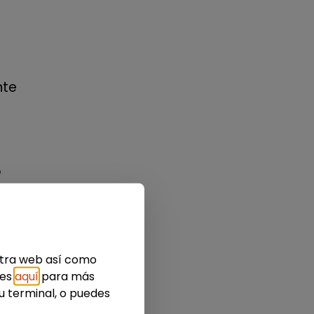
nte
o
i.
estra web así como
ies
aquí
para más
u terminal, o puedes