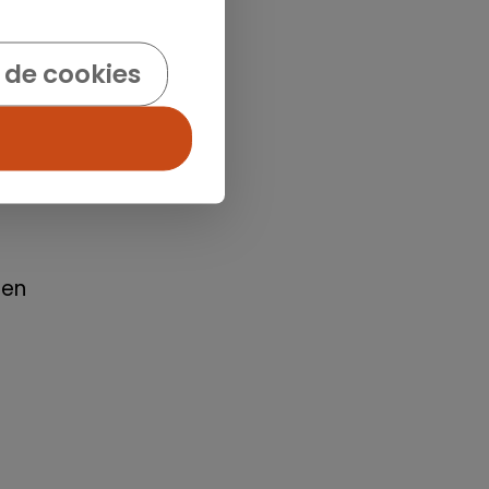
as
 de cookies
,
ión
 en