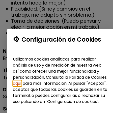
intento hacerlo mejor.)
Flexibilidad. (Si hay cambios en el
trabajo, me adapto sin problema.)
Toma de decisiones. (Puedo pensar y
elegir la mejor opción en mi trabajo.)
No son necesarias. (Nunca he trabajado
Configuración de Cookies
con un ordenador.)
Nivel:
Empleado
Utilizamos cookies analíticas para realizar
análisis de uso y de medición de nuestra web
Tipo de contrato:
así como ofrecer una mejor funcionalidad y
Temporal
personalización. Consulta la Política de Cookies
aquí
para más información. Al pulsar "Aceptar",
Duración:
aceptas que todas las cookies se guarden en tu
terminal, o puedes configurarlas o rechazar su
Sin especificar
uso pulsando en "Configuración de cookies".
Salario: