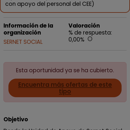
con apoyo del personal del CEE)
Información de la
Valoración
organización
% de respuesta:
0,00%
info
SERNET SOCIAL
Esta oportunidad ya se ha cubierto.
Encuentra más ofertas de este
tipo
Objetivo