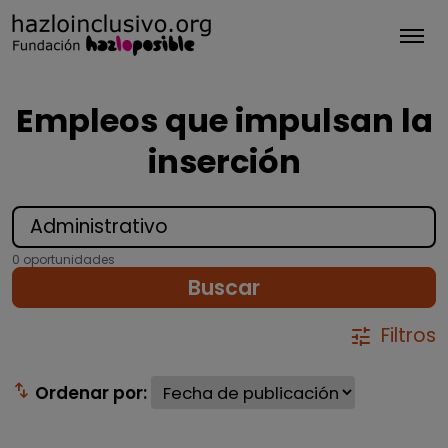
Tog
Empleos que impulsan la
inserción
0 oportunidades
Buscar
Filtros
tune
swap_vert
Ordenar por: