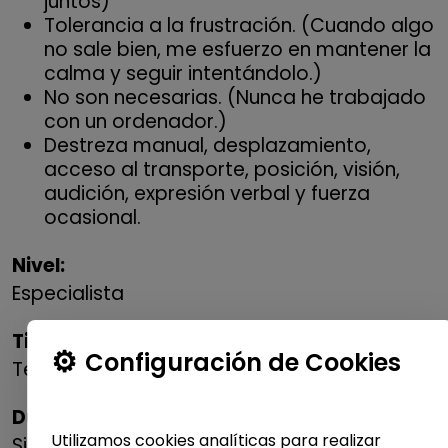
juntos)
Tolerancia a la frustración. (Cuando algo
no sale bien, me esfuerzo en mantener la
calma y seguir intentándolo.)
No son necesarias. (Nunca he trabajado
con un ordenador.)
Destreza manual, desplazamiento,
acceso al transporte, posición, visión,
audición, expresión verbal y fuerza
ocasional.
Nivel:
Especialista
Tipo de contrato:
Configuración de Cookies
Temporal
Duración:
Utilizamos cookies analíticas para realizar
Sin especificar