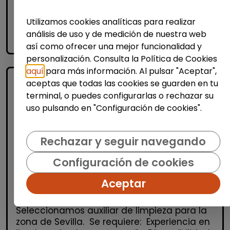
Me interesa
Utilizamos cookies analíticas para realizar
análisis de uso y de medición de nuestra web
accessibility_new
Personas con discapacidad
así como ofrecer una mejor funcionalidad y
personalización. Consulta la Política de Cookies
aquí
para más información. Al pulsar "Aceptar",
aceptas que todas las cookies se guarden en tu
terminal, o puedes configurarlas o rechazar su
uso pulsando en "Configuración de cookies".
Rechazar y seguir navegando
Limpieza y mantenimiento
Configuración de cookies
Operario/a de limpieza (Sevilla)
Aceptar
| España(Sevilla)
Seleccionamos auxiliar de limpieza para la
zona de Sevilla. Se requiere: Experiencia en