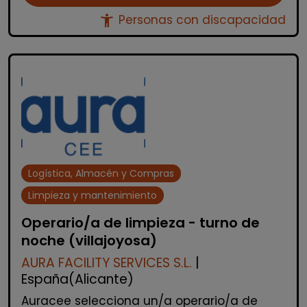
accessibility_new
Personas con discapacidad
Logística, Almacén y Compras
Limpieza y mantenimiento
Operario/a de limpieza - turno de
noche (villajoyosa)
AURA FACILITY SERVICES S.L.
|
España(Alicante)
Auracee selecciona un/a operario/a de