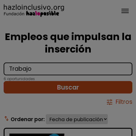
Tog
Empleos que impulsan la
inserción
6 oportunidades
Buscar
Filtros
tune
swap_vert
Ordenar por: