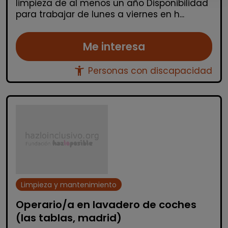
limpieza de al menos un año Disponibilidad
para trabajar de lunes a viernes en h...
Me interesa
accessibility_new
Personas con discapacidad
Limpieza y mantenimiento
Operario/a en lavadero de coches
(las tablas, madrid)