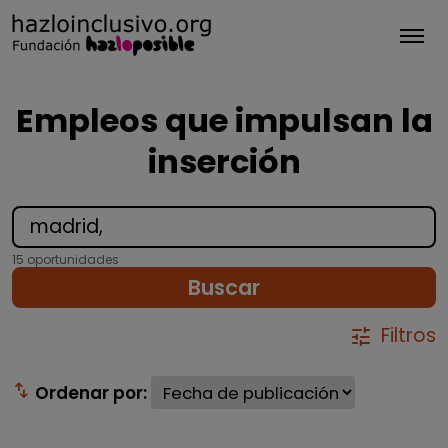
Tog
Empleos que impulsan la
inserción
15 oportunidades
Buscar
Filtros
tune
swap_vert
Ordenar por: