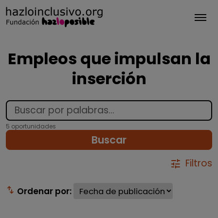
Tog
Empleos que impulsan la
inserción
5 oportunidades
Buscar
Filtros
tune
swap_vert
Ordenar por: