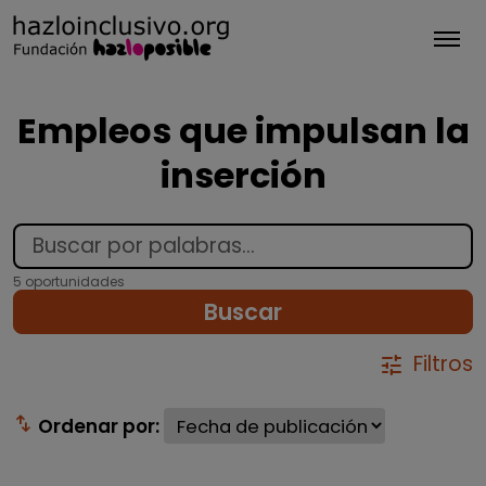
Tog
Empleos que impulsan la
inserción
5 oportunidades
Buscar
Filtros
tune
swap_vert
Ordenar por: