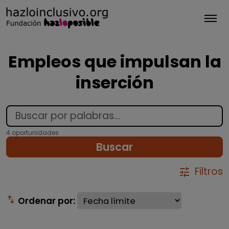
Tog
Empleos que impulsan la
inserción
4 oportunidades
Buscar
Filtros
tune
swap_vert
Ordenar por: