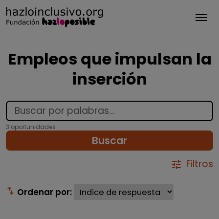
Tog
Empleos que impulsan la
inserción
3 oportunidades
Buscar
Filtros
tune
swap_vert
Ordenar por: