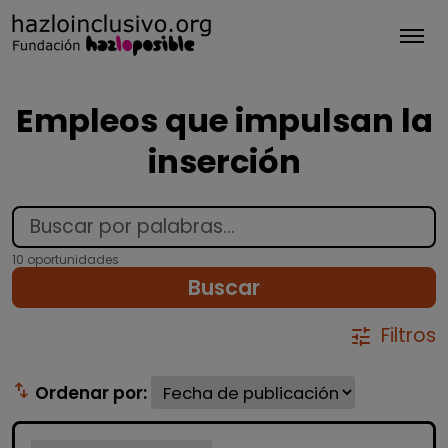
Tog
Empleos que impulsan la
inserción
10 oportunidades
Buscar
Filtros
tune
swap_vert
Ordenar por: