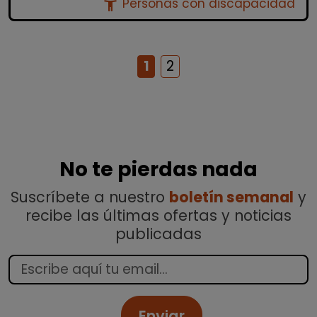
accessibility_new
Personas con discapacidad
1
2
No te pierdas nada
Suscríbete a nuestro
boletín semanal
y
recibe las últimas ofertas y noticias
publicadas
Enviar