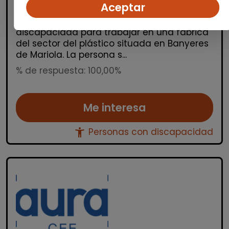
Aceptar
Auracee selecciona un/a operario/a de
manipulados con certificado de
discapacidad para trabajar en una fábrica
del sector del plástico situada en Banyeres
de Mariola. La persona s...
% de respuesta: 100,00%
Me interesa
accessibility_new
Personas con discapacidad