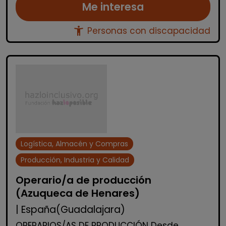
Me interesa
accessibility_new
Personas con discapacidad
Logística, Almacén y Compras
Producción, Industria y Calidad
Operario/a de producción
(Azuqueca de Henares)
| España(Guadalajara)
OPERARIOS/AS DE PRODUCCIÓN Desde