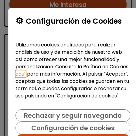
Me interesa
accessibility_new
Personas con discapacidad
Configuración de Cookies
Utilizamos cookies analíticas para realizar
análisis de uso y de medición de nuestra web
así como ofrecer una mejor funcionalidad y
personalización. Consulta la Política de Cookies
aquí
para más información. Al pulsar "Aceptar",
aceptas que todas las cookies se guarden en tu
Logística, Almacén y Compras
terminal, o puedes configurarlas o rechazar su
uso pulsando en "Configuración de cookies".
Operario/a industrial de
manipulados - mañanas (banyeres
de mariola)
Rechazar y seguir navegando
AURA FACILITY SERVICES S.L.
|
Configuración de cookies
España(Alicante)