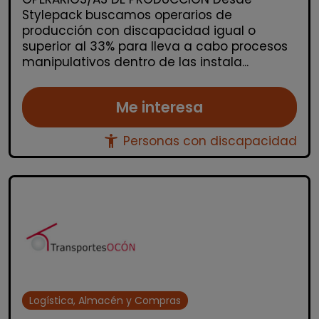
Stylepack buscamos operarios de
producción con discapacidad igual o
superior al 33% para lleva a cabo procesos
manipulativos dentro de las instala...
Me interesa
accessibility_new
Personas con discapacidad
Logística, Almacén y Compras