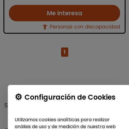
Me interesa
accessibility_new
Personas con discapacidad
1
No te pierdas nada
Configuración de Cookies
Suscríbete a nuestro
boletín semanal
y
recibe las últimas ofertas y noticias
publicadas
Utilizamos cookies analíticas para realizar
análisis de uso y de medición de nuestra web