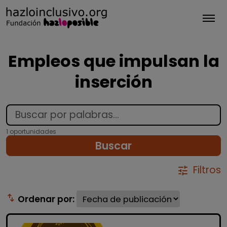
Tog
Empleos que impulsan la
inserción
1 oportunidades
Buscar
Filtros
tune
swap_vert
Ordenar por: