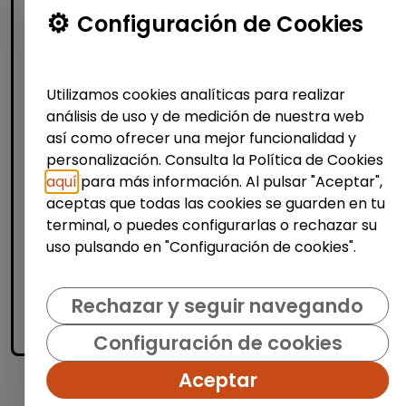
Configuración de Cookies
Informática y Tecnología
People operations support (Madrid)
FUNDACIÓN GOODJOB
| España(Madrid)
Utilizamos cookies analíticas para realizar
análisis de uso y de medición de nuestra web
En Fundación GoodJob trabajamos para
impulsar la inclusión laboral de las personas
así como ofrecer una mejor funcionalidad y
con discapacidad, generando
personalización. Consulta la Política de Cookies
oportunidades reales de empleo y
aquí
para más información. Al pulsar "Aceptar",
desarrollo profesional. Buscamos in...
aceptas que todas las cookies se guarden en tu
% de respuesta: 93,75%
terminal, o puedes configurarlas o rechazar su
uso pulsando en "Configuración de cookies".
Me interesa
Rechazar y seguir navegando
accessibility_new
Personas con discapacidad
Configuración de cookies
Aceptar