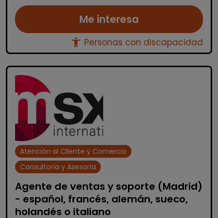
Me interesa
accessibility_new
Personas con discapacidad
Atención al Cliente y Comercio
Consultoría y Asesoría
Agente de ventas y soporte (Madrid)
- español, francés, alemán, sueco,
holandés o italiano