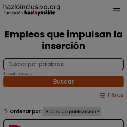
Tog
Empleos que impulsan la
inserción
3 oportunidades
Buscar
Filtros
tune
swap_vert
Ordenar por: