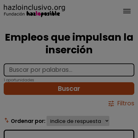
Tog
Empleos que impulsan la
inserción
1 oportunidades
Buscar
Filtros
tune
swap_vert
Ordenar por: