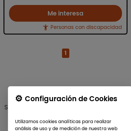
Me interesa
accessibility_new
Personas con discapacidad
1
No te pierdas nada
Configuración de Cookies
Suscríbete a nuestro
boletín semanal
y
recibe las últimas ofertas y noticias
Utilizamos cookies analíticas para realizar
publicadas
análisis de uso y de medición de nuestra web