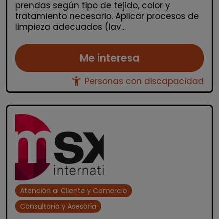
prendas según tipo de tejido, color y
tratamiento necesario. Aplicar procesos de
limpieza adecuados (lav...
Me interesa
accessibility_new
Personas con discapacidad
Atención al Cliente y Comercio
Consultoría y Asesoría