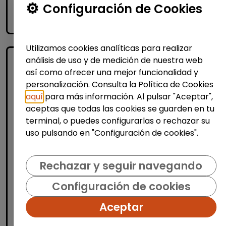
Configuración de Cookies
accessibility_new
Personas con discapacidad
Utilizamos cookies analíticas para realizar
análisis de uso y de medición de nuestra web
así como ofrecer una mejor funcionalidad y
personalización. Consulta la Política de Cookies
aquí
para más información. Al pulsar "Aceptar",
aceptas que todas las cookies se guarden en tu
terminal, o puedes configurarlas o rechazar su
uso pulsando en "Configuración de cookies".
Logística, Almacén y Compras
Producción, Industria y Calidad
Rechazar y seguir navegando
Operario/a de producción
(Azuqueca de Henares)
Configuración de cookies
| España(Guadalajara)
Aceptar
OPERARIOS/AS DE PRODUCCIÓN Desde