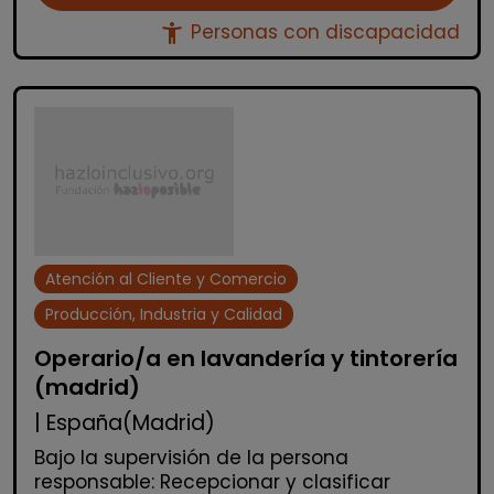
accessibility_new
Personas con discapacidad
Atención al Cliente y Comercio
Producción, Industria y Calidad
Operario/a en lavandería y tintorería
(madrid)
| España(Madrid)
Bajo la supervisión de la persona
responsable: Recepcionar y clasificar