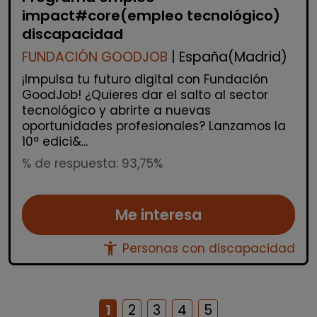
impact#core(empleo tecnológico)
discapacidad
FUNDACIÓN GOODJOB
| España(Madrid)
¡Impulsa tu futuro digital con Fundación
GoodJob! ¿Quieres dar el salto al sector
tecnológico y abrirte a nuevas
oportunidades profesionales? Lanzamos la
10ª edici&...
% de respuesta: 93,75%
Me interesa
accessibility_new
Personas con discapacidad
1
2
3
4
5