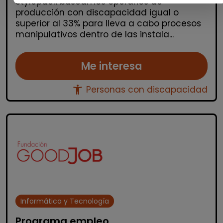
Stylepack buscamos operarios de
producción con discapacidad igual o
superior al 33% para lleva a cabo procesos
manipulativos dentro de las instala...
Me interesa
accessibility_new
Personas con discapacidad
Informática y Tecnología
Programa empleo