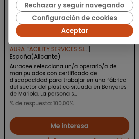
Rechazar y seguir navegando
Logística, Almacén y Compras
Configuración de cookies
Operario/a industrial de
Aceptar
manipulados - mañanas (banyeres
de mariola)
AURA FACILITY SERVICES S.L.
|
España(Alicante)
Auracee selecciona un/a operario/a de
manipulados con certificado de
discapacidad para trabajar en una fábrica
del sector del plástico situada en Banyeres
de Mariola. La persona s...
% de respuesta: 100,00%
Me interesa