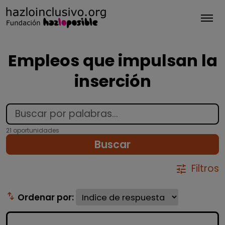
Tog
Empleos que impulsan la
inserción
21 oportunidades
Buscar
Filtros
tune
swap_vert
Ordenar por: