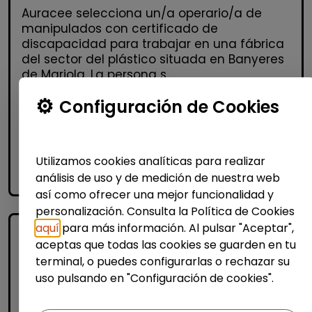
Auracee selecciona un/a operario/a de
manipulados con certificado de
discapacidad para trabajar en una fábrica
del sector del plástico situada en Banyeres
de Mariola. La persona s...
% de respuesta: 100,00%
Configuración de Cookies
Me interesa
Utilizamos cookies analíticas para realizar
análisis de uso y de medición de nuestra web
accessibility_new
Personas con discapacidad
así como ofrecer una mejor funcionalidad y
personalización. Consulta la Política de Cookies
aquí
para más información. Al pulsar "Aceptar",
aceptas que todas las cookies se guarden en tu
terminal, o puedes configurarlas o rechazar su
uso pulsando en "Configuración de cookies".