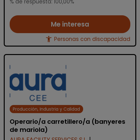
% de respuesta: 100,00%
Me interesa
accessibility_new
Personas con discapacidad
Producción, Industria y Calidad
Operario/a carretillero/a (banyeres
de mariola)
AURA FACILITY SERVICES S.L.
|