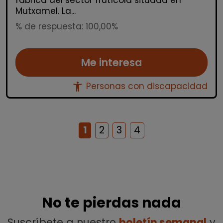
fábrica del sector frutícola situada en
Mutxamel. La...
% de respuesta: 100,00%
Me interesa
accessibility_new
Personas con discapacidad
1
2
3
4
No te pierdas nada
Suscríbete a nuestro
boletín semanal
y