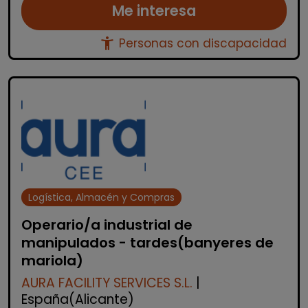
Me interesa
accessibility_new
Personas con discapacidad
Logística, Almacén y Compras
Operario/a industrial de
manipulados - tardes(banyeres de
mariola)
AURA FACILITY SERVICES S.L.
|
España(Alicante)