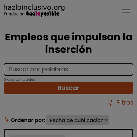
Tog
Empleos que impulsan la
inserción
6 oportunidades
Buscar
Filtros
tune
swap_vert
Ordenar por: