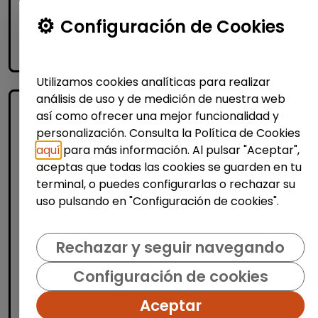
Me interesa
Configuración de Cookies
accessibility_new
Personas con discapacidad
Utilizamos cookies analíticas para realizar
análisis de uso y de medición de nuestra web
así como ofrecer una mejor funcionalidad y
personalización. Consulta la Política de Cookies
aquí
para más información. Al pulsar "Aceptar",
aceptas que todas las cookies se guarden en tu
terminal, o puedes configurarlas o rechazar su
uso pulsando en "Configuración de cookies".
Producción, Industria y Calidad
Operario/a de manipulados
Rechazar y seguir navegando
(aranjuez, madrid)
Configuración de cookies
INTEGRANDES.ORG
| España(Madrid)
Aceptar
Estamos buscando una persona para un