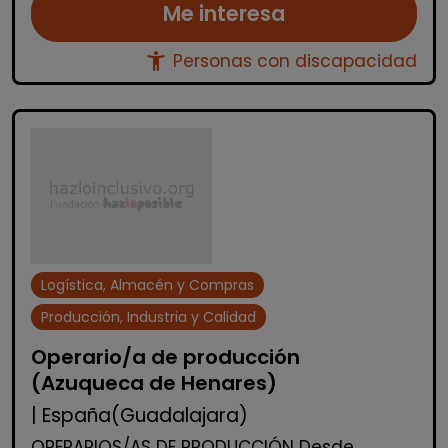
Me interesa
accessibility_new
Personas con discapacidad
Logística, Almacén y Compras
Producción, Industria y Calidad
Operario/a de producción
(Azuqueca de Henares)
| España(Guadalajara)
OPERARIOS/AS DE PRODUCCIÓN Desde