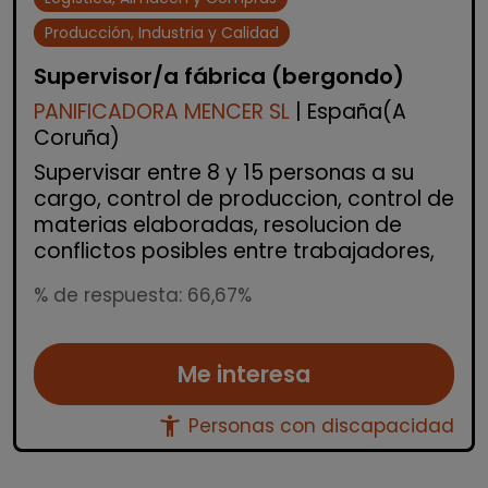
Producción, Industria y Calidad
Supervisor/a fábrica (bergondo)
PANIFICADORA MENCER SL
| España(A
Coruña)
Supervisar entre 8 y 15 personas a su
cargo, control de produccion, control de
materias elaboradas, resolucion de
conflictos posibles entre trabajadores,
% de respuesta: 66,67%
Me interesa
accessibility_new
Personas con discapacidad