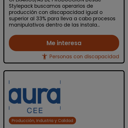
Stylepack buscamos operarios de
producción con discapacidad igual o
superior al 33% para lleva a cabo procesos
manipulativos dentro de las instala...
Me interesa
accessibility_new
Personas con discapacidad
Producción, Industria y Calidad