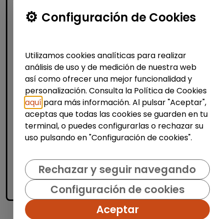
Atención al Cliente y Comercio
Configuración de Cookies
Producción, Industria y Calidad
Operario/a en lavandería y tintorería
Utilizamos cookies analíticas para realizar
(madrid)
análisis de uso y de medición de nuestra web
| España(Madrid)
así como ofrecer una mejor funcionalidad y
personalización. Consulta la Política de Cookies
Bajo la supervisión de la persona
responsable: Recepcionar y clasificar
aquí
para más información. Al pulsar "Aceptar",
prendas según tipo de tejido, color y
aceptas que todas las cookies se guarden en tu
tratamiento necesario. Aplicar procesos de
terminal, o puedes configurarlas o rechazar su
limpieza adecuados (lav...
uso pulsando en "Configuración de cookies".
Me interesa
Rechazar y seguir navegando
Configuración de cookies
accessibility_new
Personas con discapacidad
Aceptar