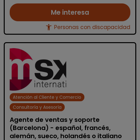
Me interesa
accessibility_new
Personas con discapacidad
Atención al Cliente y Comercio
Consultoría y Asesoría
Agente de ventas y soporte
(Barcelona) - español, francés,
alemán, sueco, holandés o italiano