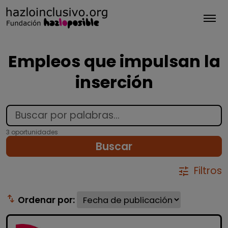
Tog
Empleos que impulsan la
inserción
3 oportunidades
Buscar
Filtros
tune
swap_vert
Ordenar por: