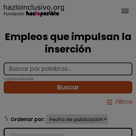
Tog
Empleos que impulsan la
inserción
1 oportunidades
Buscar
Filtros
tune
swap_vert
Ordenar por: