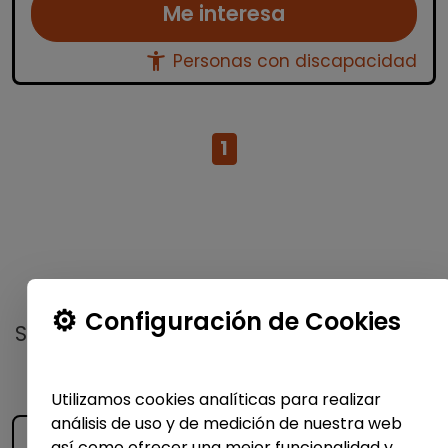
Me interesa
accessibility_new
Personas con discapacidad
1
No te pierdas nada
Configuración de Cookies
Suscríbete a nuestro
boletín semanal
y
recibe las últimas ofertas y noticias
publicadas
Utilizamos cookies analíticas para realizar
análisis de uso y de medición de nuestra web
así como ofrecer una mejor funcionalidad y