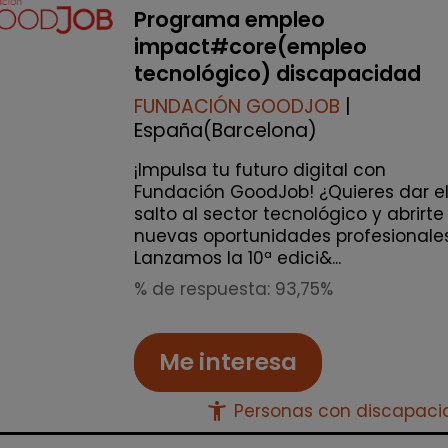
Programa empleo
impact#core(empleo
tecnológico) discapacidad
FUNDACIÓN GOODJOB
|
España(Barcelona)
¡Impulsa tu futuro digital con
Fundación GoodJob! ¿Quieres dar e
salto al sector tecnológico y abrirte
nuevas oportunidades profesionale
Lanzamos la 10ª edici&...
% de respuesta: 93,75%
Me interesa
accessibility_new
Personas con discapac