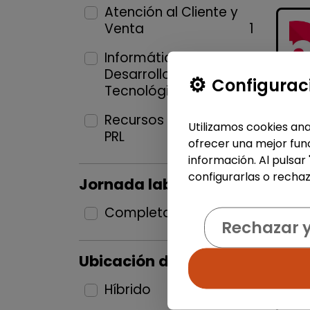
Atención al Cliente y
Venta
1
Informática y
Desarrollo
Configurac
Tecnológico
1
Recursos Humanos y
Utilizamos cookies ana
PRL
1
ofrecer una mejor func
información. Al pulsar
configurarlas o rechaz
Jornada laboral
Completa
3
Rechazar 
Ubicación del puesto
Híbrido
3