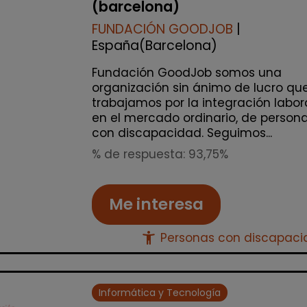
(barcelona)
FUNDACIÓN GOODJOB
|
España(Barcelona)
Fundación GoodJob somos una
organización sin ánimo de lucro qu
trabajamos por la integración labor
en el mercado ordinario, de person
con discapacidad. Seguimos...
% de respuesta: 93,75%
Me interesa
accessibility_new
Personas con discapac
Informática y Tecnología