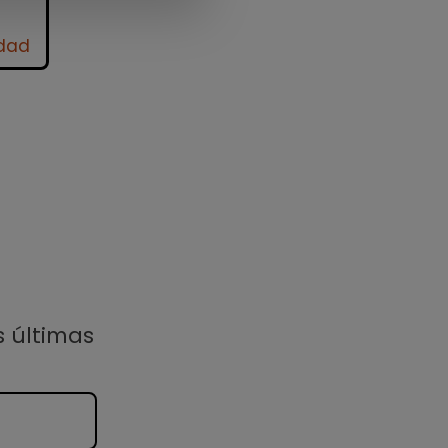
idad
s últimas