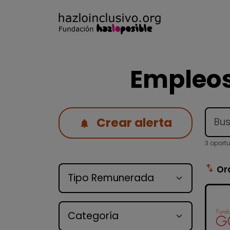
Empleos
Crear alerta
3 oport
Tipo de oferta
swap_vert
Or
Categoría