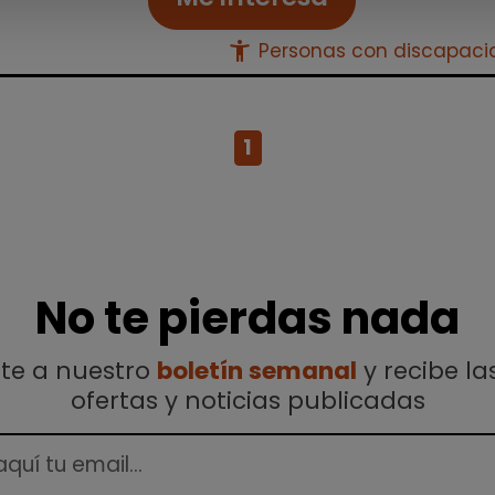
accessibility_new
Personas con discapac
1
No te pierdas nada
ete a nuestro
boletín semanal
y recibe la
ofertas y noticias publicadas