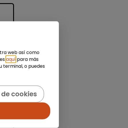
s,
estra web así como
ies
aquí
para más
u terminal, o puedes
der
 de cookies