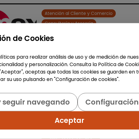
Atención al Cliente y Comercio
Consultoría y Asesoría
Agente de ventas y soporte
ión de Cookies
(Barcelona) - español, francé
alemán, sueco, holandés o
líticas para realizar análisis de uso y de medición de nu
italiano
ionalidad y personalización. Consulta la Política de Cook
MSX Internacional
|
 "Aceptar", aceptas que todas las cookies se guarden en t
España(Barcelona)
ar su uso pulsando en "Configuración de cookies".
MSX International es el proveedor lí
mundial de soluciones comerciales
y seguir navegando
Configuración
externalizadas para la industria
automotriz y opera en más de 80
países. La amplia experienci...
Aceptar
Me interesa