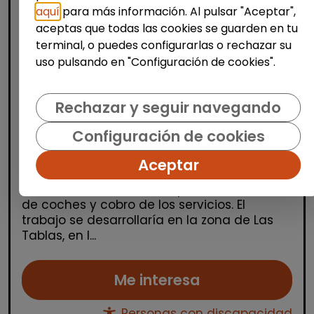
aquí
para más información. Al pulsar "Aceptar",
aceptas que todas las cookies se guarden en tu
terminal, o puedes configurarlas o rechazar su
uso pulsando en "Configuración de cookies".
Limpieza y mantenimiento
Rechazar y seguir navegando
Operario/a en lavadero de coches
(las tablas, madrid)
Configuración de cookies
| España(Madrid)
Aceptar
Desarrollar las actividades necesarias para
el desarrollo correcto del proceso de lavado
de coches y cobro de los servicios. El
trabajo se desarrollaría en la zona de Las
Tablas, en l...
Me interesa
Personas con discapacidad