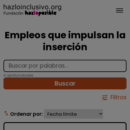
Tog
Empleos que impulsan la
inserción
4 oportunidades
Buscar
Filtros
tune
swap_vert
Ordenar por: