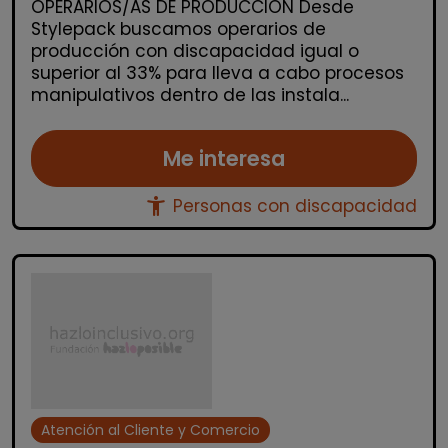
OPERARIOS/AS DE PRODUCCIÓN Desde
Stylepack buscamos operarios de
producción con discapacidad igual o
superior al 33% para lleva a cabo procesos
manipulativos dentro de las instala...
Me interesa
accessibility_new
Personas con discapacidad
Atención al Cliente y Comercio