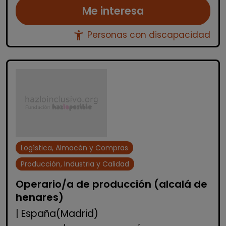
Me interesa
accessibility_new
Personas con discapacidad
Logística, Almacén y Compras
Producción, Industria y Calidad
Operario/a de producción (alcalá de
henares)
| España(Madrid)