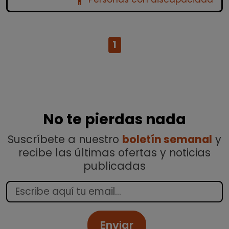
accessibility_new
1
No te pierdas nada
Suscríbete a nuestro
boletín semanal
y
recibe las últimas ofertas y noticias
publicadas
Enviar