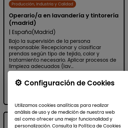
Producción, Industria y Calidad
Operario/a en lavandería y tintorería
(madrid)
| España(Madrid)
Bajo la supervisión de la persona
responsable: Recepcionar y clasificar
prendas según tipo de tejido, color y
tratamiento necesario. Aplicar procesos de
limpieza adecuados (lav...
Configuración de Cookies
Me interesa
accessibility_new
Personas con discapacidad
Utilizamos cookies analíticas para realizar
análisis de uso y de medición de nuestra web
así como ofrecer una mejor funcionalidad y
personalización. Consulta la Política de Cookies