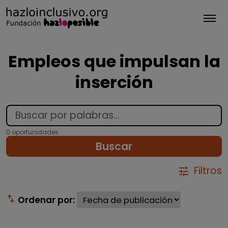
Tog
Empleos que impulsan la
inserción
0 oportunidades
Buscar
Filtros
tune
swap_vert
Ordenar por: