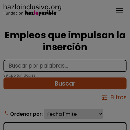
Tog
Empleos que impulsan la
inserción
39 oportunidades
Buscar
Filtros
tune
swap_vert
Ordenar por: