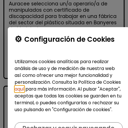
Auracee selecciona un/a operario/a de
manipulados con certificado de
discapacidad para trabajar en una fábrica
del sector del plástico situada en Banyeres
de Mariola. La persona s...
% de respuesta: 100,00%
Configuración de Cookies
Me interesa
Utilizamos cookies analíticas para realizar
análisis de uso y de medición de nuestra web
accessibility_new
Personas con discapacidad
así como ofrecer una mejor funcionalidad y
personalización. Consulta la Política de Cookies
aquí
para más información. Al pulsar "Aceptar",
aceptas que todas las cookies se guarden en tu
terminal, o puedes configurarlas o rechazar su
uso pulsando en "Configuración de cookies".