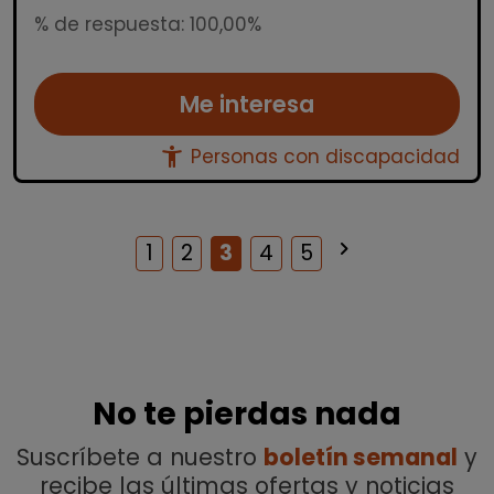
% de respuesta: 100,00%
Me interesa
accessibility_new
Personas con discapacidad
keyboard_arrow_right
Siguiente
1
2
3
4
5
No te pierdas nada
Suscríbete a nuestro
boletín semanal
y
recibe las últimas ofertas y noticias