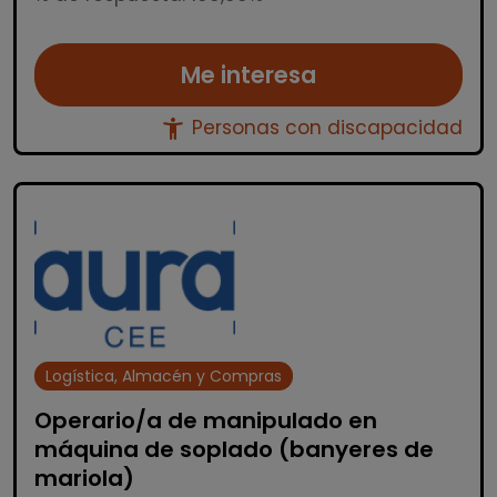
Me interesa
accessibility_new
Personas con discapacidad
Logística, Almacén y Compras
Operario/a de manipulado en
máquina de soplado (banyeres de
mariola)