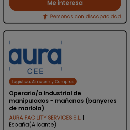
Me interesa
accessibility_new
Personas con discapacidad
Logística, Almacén y Compras
Operario/a industrial de
manipulados - mañanas (banyeres
de mariola)
AURA FACILITY SERVICES S.L.
|
España(Alicante)