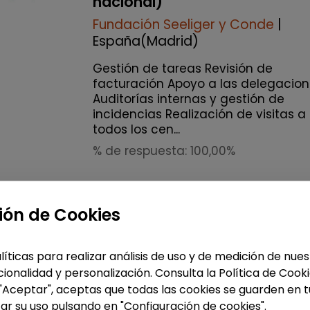
nacional)
Fundación Seeliger y Conde
|
España(Madrid)
Gestión de tareas Revisión de
facturación Apoyo a las delegacio
Auditorías internas y gestión de
incidencias Realización de visitas a
todos los cen...
% de respuesta: 100,00%
Me interesa
ión de Cookies
accessibility_new
Personas con discapac
líticas para realizar análisis de uso y de medición de nu
ionalidad y personalización. Consulta la Política de Cook
 "Aceptar", aceptas que todas las cookies se guarden en t
Logística, Almacén y Compras
ar su uso pulsando en "Configuración de cookies".