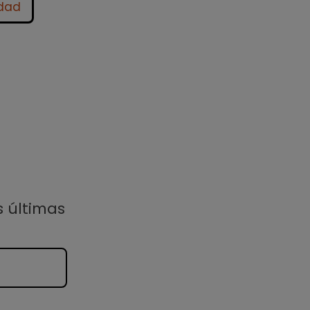
idad
s últimas