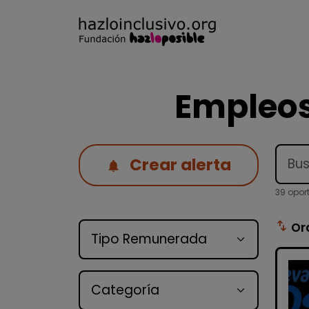
Empleos
Crear alerta
39 opor
Tipo de oferta
swap_vert
Or
Categoría