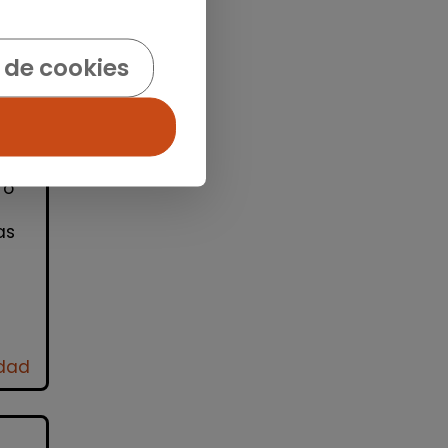
 de cookies
e
 o
as
idad