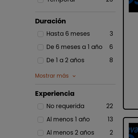
Duración
Hasta 6 meses
3
De 6 meses a 1 año
6
De 1 a 2 años
8
Mostrar más
keyboard_arrow_down
Experiencia
No requerida
22
Al menos 1 año
13
Al menos 2 años
2