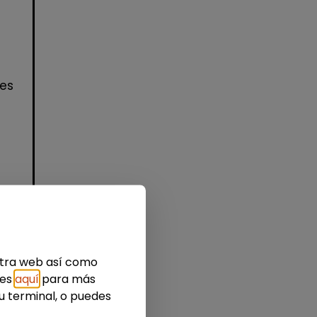
nes
idad
estra web así como
ies
aquí
para más
u terminal, o puedes