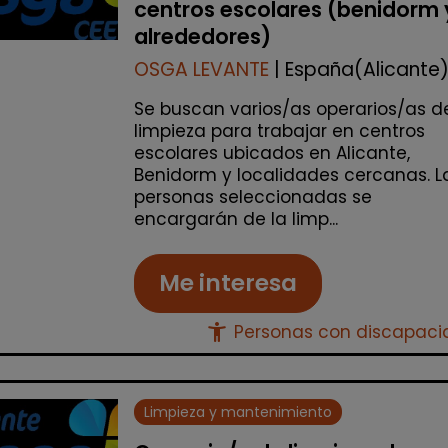
centros escolares (benidorm 
alrededores)
OSGA LEVANTE
| España(Alicante
Se buscan varios/as operarios/as d
limpieza para trabajar en centros
escolares ubicados en Alicante,
Benidorm y localidades cercanas. L
personas seleccionadas se
encargarán de la limp...
Me interesa
accessibility_new
Personas con discapac
Limpieza y mantenimiento