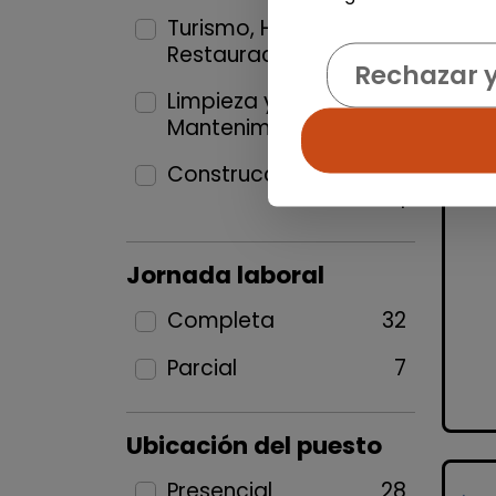
Turismo, Hostelería y
Restauración
1
Rechazar 
Limpieza y
Mantenimiento
15
Construcción y Oficios
1
Jornada laboral
Completa
32
Parcial
7
Ubicación del puesto
Presencial
28