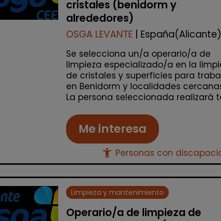
cristales (benidorm y
alrededores)
OSGA LEVANTE
| España(Alicante
Se selecciona un/a operario/a de
limpieza especializado/a en la limp
de cristales y superficies para traba
en Benidorm y localidades cercanas
La persona seleccionada realizará ta
Me interesa
accessibility_new
Personas con discapac
Limpieza y mantenimiento
Operario/a de limpieza de