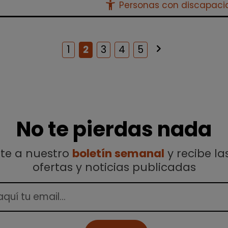
accessibility_new
Personas con discapac
keyboard_arrow_right
Siguiente
1
2
3
4
5
No te pierdas nada
ete a nuestro
boletín semanal
y recibe la
ofertas y noticias publicadas