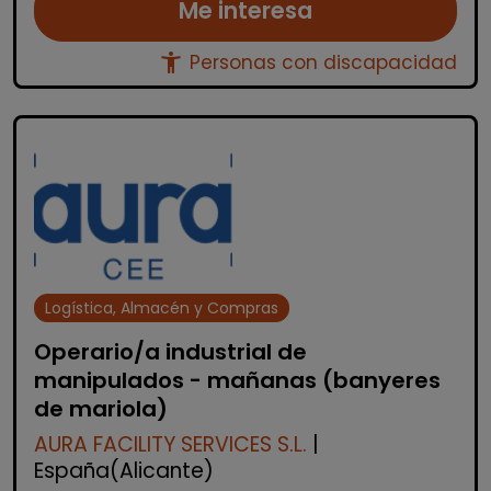
Me interesa
accessibility_new
Personas con discapacidad
Logística, Almacén y Compras
Operario/a industrial de
manipulados - mañanas (banyeres
de mariola)
AURA FACILITY SERVICES S.L.
|
España(Alicante)