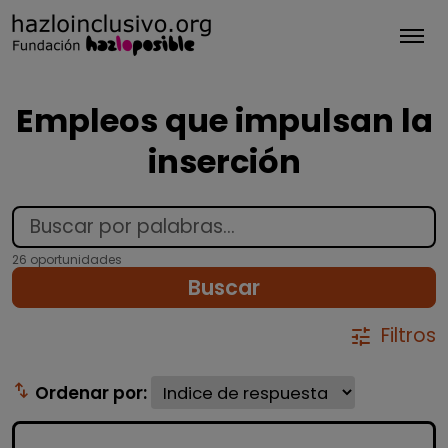
Tog
Empleos que impulsan la
inserción
26 oportunidades
Buscar
Filtros
tune
swap_vert
Ordenar por: