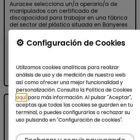
Auracee selecciona un/a operario/a de
manipulados con certificado de
discapacidad para trabajar en una fábrica
del sector del plástico situada en Banyeres
de Mariola. La persona s...
% de respuesta: 100,00%
Configuración de Cookies
Me interesa
Utilizamos cookies analíticas para realizar
análisis de uso y de medición de nuestra web
accessibility_new
Personas con discapacidad
así como ofrecer una mejor funcionalidad y
personalización. Consulta la Política de Cookies
aquí
para más información. Al pulsar "Aceptar",
aceptas que todas las cookies se guarden en tu
terminal, o puedes configurarlas o rechazar su
uso pulsando en "Configuración de cookies".