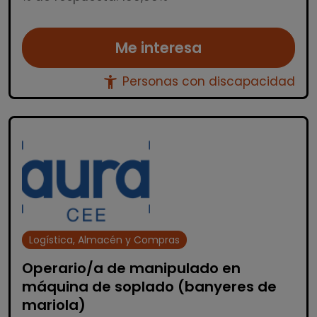
Me interesa
accessibility_new
Personas con discapacidad
Logística, Almacén y Compras
Operario/a de manipulado en
máquina de soplado (banyeres de
mariola)