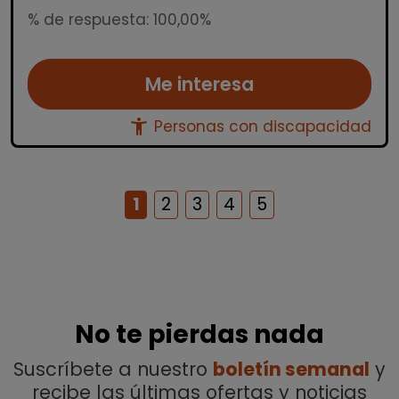
% de respuesta: 100,00%
Me interesa
accessibility_new
Personas con discapacidad
1
2
3
4
5
No te pierdas nada
Suscríbete a nuestro
boletín semanal
y
recibe las últimas ofertas y noticias