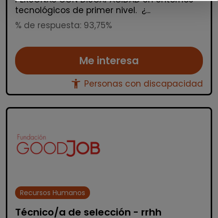
tecnológicos de primer nivel. ¿...
% de respuesta: 93,75%
Me interesa
accessibility_new
Personas con discapacidad
Recursos Humanos
Técnico/a de selección - rrhh