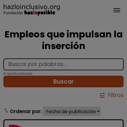
Tog
Empleos que impulsan la
inserción
8 oportunidades
Buscar
Filtros
tune
swap_vert
Ordenar por: