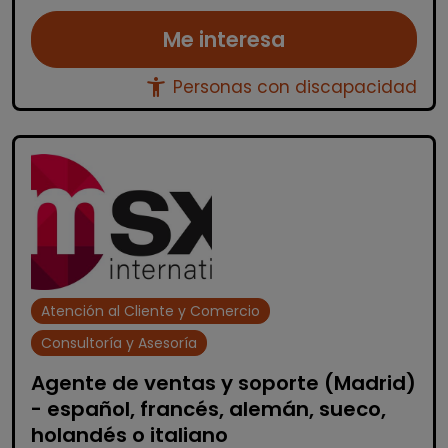
Me interesa
accessibility_new
Personas con discapacidad
Atención al Cliente y Comercio
Consultoría y Asesoría
Agente de ventas y soporte (Madrid)
- español, francés, alemán, sueco,
holandés o italiano