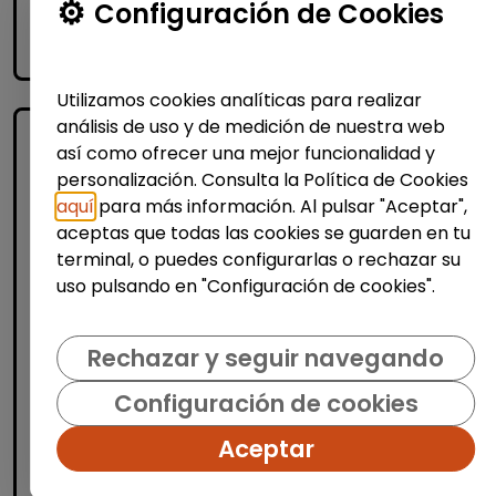
Me interesa
Configuración de Cookies
accessibility_new
Personas con discapacidad
Utilizamos cookies analíticas para realizar
análisis de uso y de medición de nuestra web
así como ofrecer una mejor funcionalidad y
personalización. Consulta la Política de Cookies
aquí
para más información. Al pulsar "Aceptar",
aceptas que todas las cookies se guarden en tu
terminal, o puedes configurarlas o rechazar su
uso pulsando en "Configuración de cookies".
Informática y Tecnología
Administrador/a de sistemas junior -
Rechazar y seguir navegando
discapacidad (madrid)
Configuración de cookies
FUNDACIÓN GOODJOB
| España(Madrid)
¿Quiénes somos? En Fundación GoodJob
Aceptar
trabajamos por la inclusión laboral de
PERSONAS CON DISCAPACIDAD en entornos