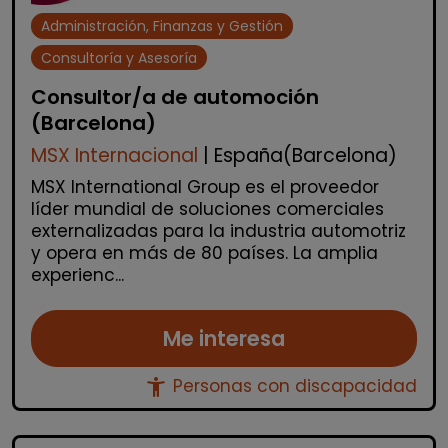
Administración, Finanzas y Gestión
Consultoría y Asesoría
Consultor/a de automoción
(Barcelona)
MSX Internacional
| España(Barcelona)
MSX International Group es el proveedor
líder mundial de soluciones comerciales
externalizadas para la industria automotriz
y opera en más de 80 países. La amplia
experienc...
Me interesa
accessibility_new
Personas con discapacidad