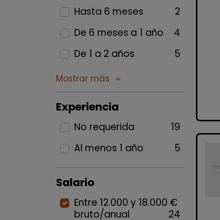
Hasta 6 meses
2
De 6 meses a 1 año
4
De 1 a 2 años
5
Mostrar más
keyboard_arrow_down
Experiencia
No requerida
19
Al menos 1 año
5
Salario
Entre 12.000 y 18.000 €
bruto/anual
24