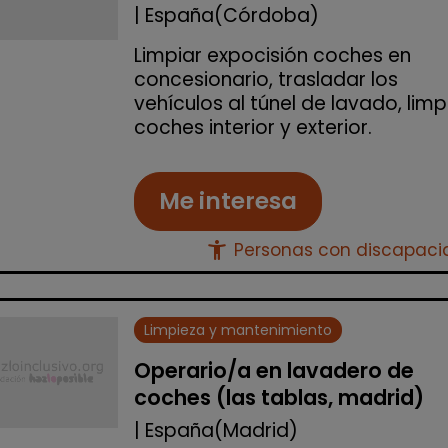
| España(Córdoba)
Limpiar expocisión coches en
concesionario, trasladar los
vehículos al túnel de lavado, limp
coches interior y exterior.
Me interesa
accessibility_new
Personas con discapac
Limpieza y mantenimiento
Operario/a en lavadero de
coches (las tablas, madrid)
| España(Madrid)