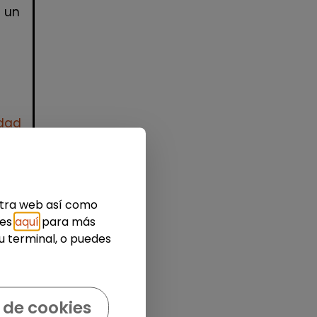
s un
idad
estra web así como
ies
aquí
para más
u terminal, o puedes
e
 de cookies