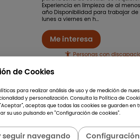
Experiencia en limpieza de al meno
año Disponibilidad para trabajar de
lunes a viernes en h...
Me interesa
accessibility_new
Personas con discapac
ión de Cookies
Logística, Almacén y Compras
Producción, Industria y Calidad
líticas para realizar análisis de uso y de medición de nu
ionalidad y personalización. Consulta la Política de Cook
Operario/a de producción
 "Aceptar", aceptas que todas las cookies se guarden en t
(Azuqueca de Henares)
ar su uso pulsando en "Configuración de cookies".
| España(Guadalajara)
OPERARIOS/AS DE PRODUCCIÓN Desd
y seguir navegando
Configuración
Stylepack buscamos operarios de