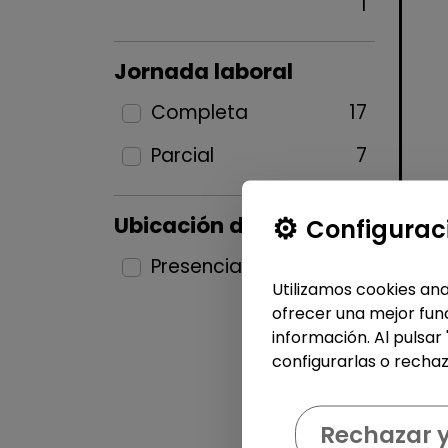
1
Jornada laboral
Completa
17
Parcial
7
Ubicación del puesto
Configurac
Presencial
24
Utilizamos cookies ana
ofrecer una mejor func
información. Al pulsar
configurarlas o rechaz
Rechazar 