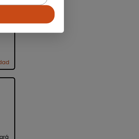
 o
as
idad
ará