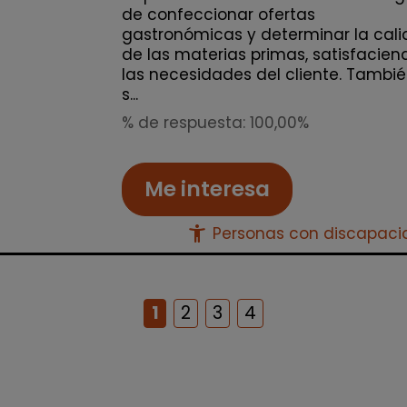
de confeccionar ofertas
gastronómicas y determinar la cal
de las materias primas, satisfacien
las necesidades del cliente. Tambi
s...
% de respuesta: 100,00%
Me interesa
accessibility_new
Personas con discapac
1
2
3
4