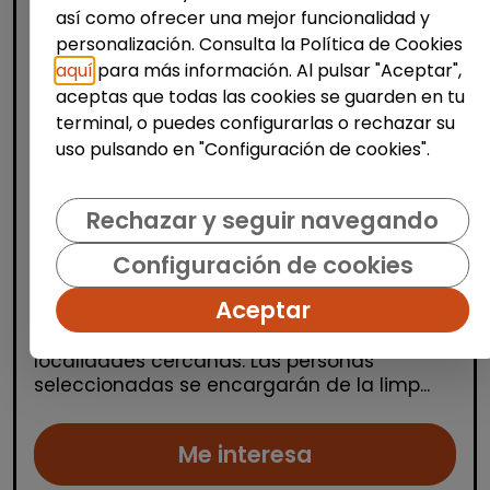
así como ofrecer una mejor funcionalidad y
personalización. Consulta la Política de Cookies
aquí
para más información. Al pulsar "Aceptar",
aceptas que todas las cookies se guarden en tu
terminal, o puedes configurarlas o rechazar su
Limpieza y mantenimiento
uso pulsando en "Configuración de cookies".
Operario/a de limpieza de centros
escolares (benidorm y alrededores)
Rechazar y seguir navegando
OSGA LEVANTE
| España(Alicante)
Configuración de cookies
Se buscan varios/as operarios/as de
Aceptar
limpieza para trabajar en centros escolares
ubicados en Alicante, Benidorm y
localidades cercanas. Las personas
seleccionadas se encargarán de la limp...
Me interesa