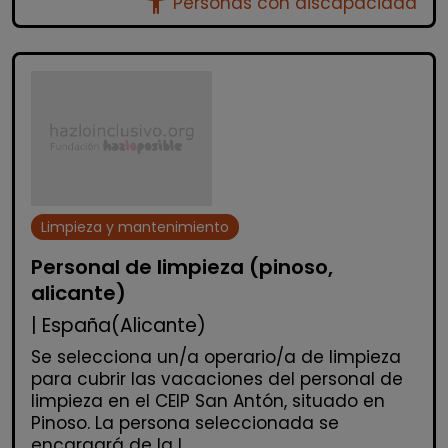
accessibility_new
Personas con discapacidad
Limpieza y mantenimiento
Personal de limpieza (pinoso,
alicante)
| España(Alicante)
Se selecciona un/a operario/a de limpieza
para cubrir las vacaciones del personal de
limpieza en el CEIP San Antón, situado en
Pinoso. La persona seleccionada se
encargará de la l...