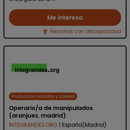
Me interesa
accessibility_new
Personas con discapacidad
Producción, Industria y Calidad
Operario/a de manipulados
(aranjuez, madrid)
INTEGRANDES.ORG
| España(Madrid)