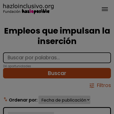
Tog
Empleos que impulsan la
inserción
24 oportunidades
Buscar
Filtros
tune
swap_vert
Ordenar por: