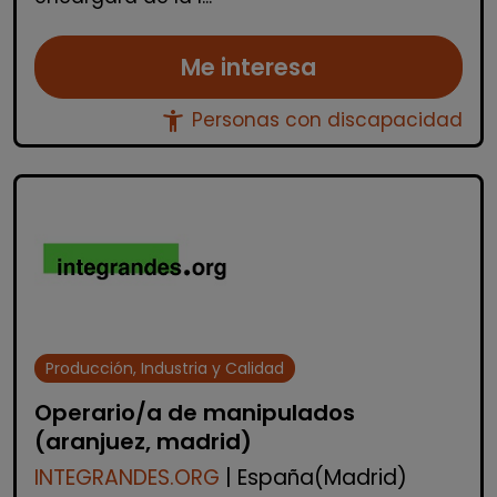
Me interesa
accessibility_new
Personas con discapacidad
Producción, Industria y Calidad
Operario/a de manipulados
(aranjuez, madrid)
INTEGRANDES.ORG
| España(Madrid)