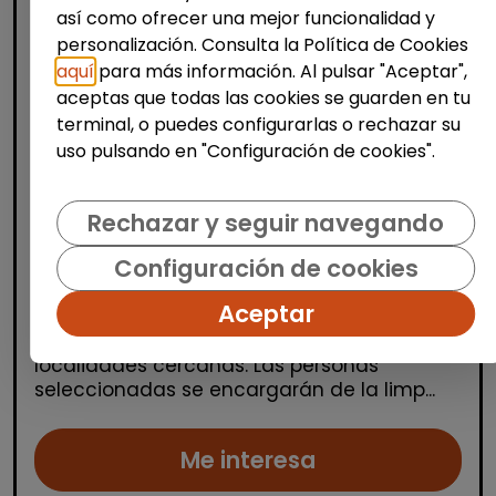
así como ofrecer una mejor funcionalidad y
personalización. Consulta la Política de Cookies
aquí
para más información. Al pulsar "Aceptar",
aceptas que todas las cookies se guarden en tu
terminal, o puedes configurarlas o rechazar su
Limpieza y mantenimiento
uso pulsando en "Configuración de cookies".
Operario/a de limpieza de centros
escolares (benidorm y alrededores)
Rechazar y seguir navegando
OSGA LEVANTE
| España(Alicante)
Configuración de cookies
Se buscan varios/as operarios/as de
Aceptar
limpieza para trabajar en centros escolares
ubicados en Alicante, Benidorm y
localidades cercanas. Las personas
seleccionadas se encargarán de la limp...
Me interesa