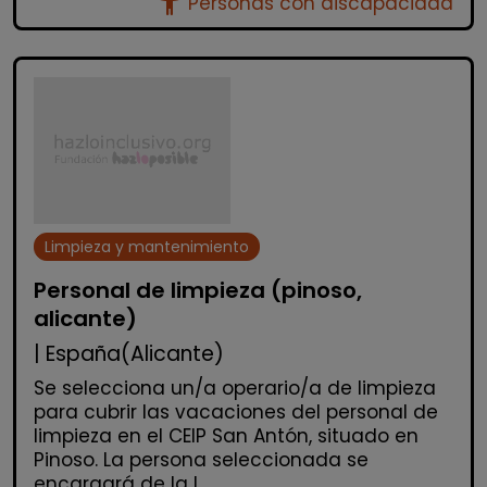
accessibility_new
Personas con discapacidad
Limpieza y mantenimiento
Personal de limpieza (pinoso,
alicante)
| España(Alicante)
Se selecciona un/a operario/a de limpieza
para cubrir las vacaciones del personal de
limpieza en el CEIP San Antón, situado en
Pinoso. La persona seleccionada se
encargará de la l...