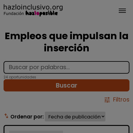
Tog
Empleos que impulsan la
inserción
24 oportunidades
Buscar
Filtros
tune
swap_vert
Ordenar por: