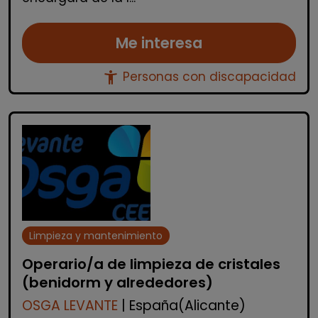
Me interesa
accessibility_new
Personas con discapacidad
Limpieza y mantenimiento
Operario/a de limpieza de cristales
(benidorm y alrededores)
OSGA LEVANTE
| España(Alicante)