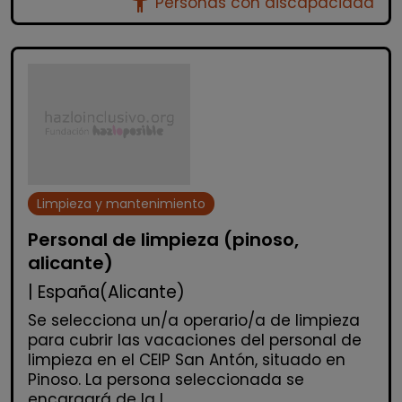
accessibility_new
Personas con discapacidad
Limpieza y mantenimiento
Personal de limpieza (pinoso,
alicante)
| España(Alicante)
Se selecciona un/a operario/a de limpieza
para cubrir las vacaciones del personal de
limpieza en el CEIP San Antón, situado en
Pinoso. La persona seleccionada se
encargará de la l...