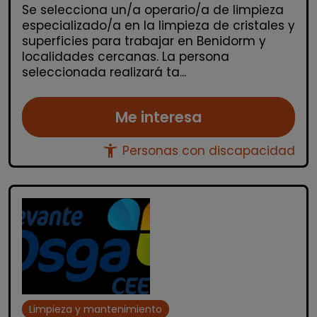
Se selecciona un/a operario/a de limpieza
especializado/a en la limpieza de cristales y
superficies para trabajar en Benidorm y
localidades cercanas. La persona
seleccionada realizará ta...
Me interesa
accessibility_new
Personas con discapacidad
Limpieza y mantenimiento