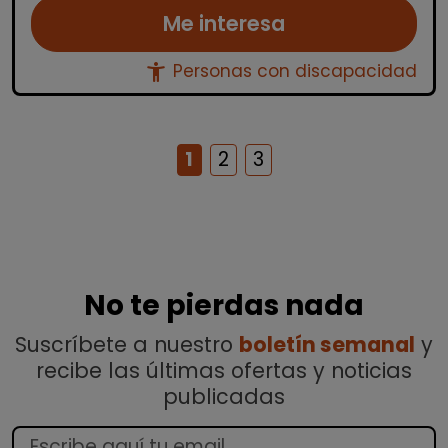
Me interesa
accessibility_new
Personas con discapacidad
1
2
3
No te pierdas nada
Suscríbete a nuestro
boletín semanal
y
recibe las últimas ofertas y noticias
publicadas