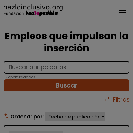
Tog
Empleos que impulsan la
inserción
15 oportunidades
Buscar
Filtros
tune
swap_vert
Ordenar por: