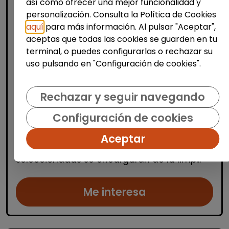
así como ofrecer una mejor funcionalidad y
personalización. Consulta la Política de Cookies
aquí
para más información. Al pulsar "Aceptar",
aceptas que todas las cookies se guarden en tu
Limpieza y mantenimiento
terminal, o puedes configurarlas o rechazar su
uso pulsando en "Configuración de cookies".
Operario/a de limpieza de centros
escolares (alicante)
Rechazar y seguir navegando
OSGA LEVANTE
| España(Alicante)
Se buscan varios/as operarios/as de
Configuración de cookies
limpieza para trabajar en centros escolares
ubicados en Alicante, Benidorm y
Aceptar
localidades cercanas. Las personas
seleccionadas se encargarán de la limp...
Me interesa