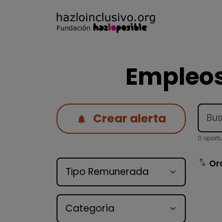
Empleos
Crear alerta
0 oport
Tipo de oferta
swap_vert
Or
Categoría