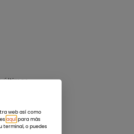
s últimas
estra web así como
ies
aquí
para más
u terminal, o puedes