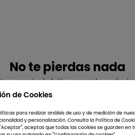
No te pierdas nada
ete a nuestro
boletín semanal
y recibe la
ofertas y noticias publicadas
ión de Cookies
líticas para realizar análisis de uso y de medición de nu
ionalidad y personalización. Consulta la Política de Cook
 "Aceptar", aceptas que todas las cookies se guarden en t
Enviar
ar su uso pulsando en "Configuración de cookies".