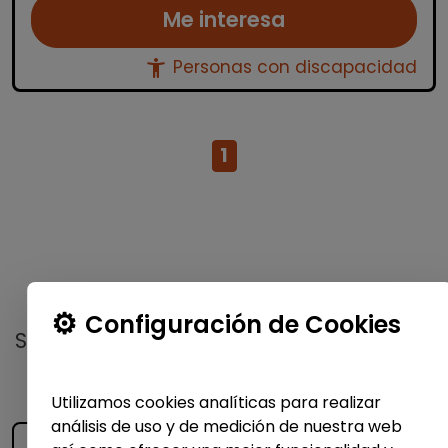
Me interesa
accessibility_new
Personas con discapacidad
1
No te pierdas nada
Configuración de Cookies
Suscríbete a nuestro
boletín semanal
y
recibe las últimas ofertas y noticias
publicadas
Utilizamos cookies analíticas para realizar
análisis de uso y de medición de nuestra web