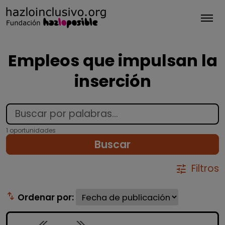
Tog
Empleos que impulsan la
inserción
1 oportunidades
Buscar
Filtros
tune
swap_vert
Ordenar por: