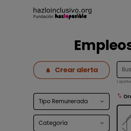
Empleos
Crear alerta
1 oport
Tipo de oferta
swap_vert
Or
Categoría