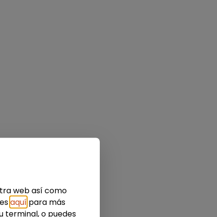
estra web así como
ies
aquí
para más
u terminal, o puedes