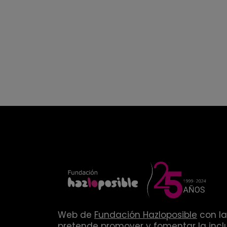
Web de
Fundación Hazloposible
con la
pretende promover y fomentar la inclu