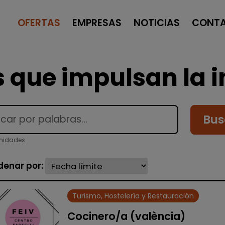
OFERTAS
EMPRESAS
NOTICIAS
CONT
 que impulsan la i
Bus
unidades
denar por:
Turismo, Hostelería y Restauración
Cocinero/a (valència)