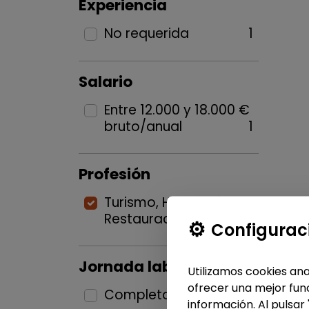
Experiencia
No requerida
1
Salario
Entre 12.000 y 18.000 €
bruto/anual
1
Profesión
Turismo, Hostelería y
Restauración
1
Configurac
Jornada laboral
Utilizamos cookies ana
ofrecer una mejor func
Completa
1
información. Al pulsar