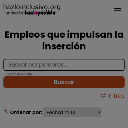
Tog
Empleos que impulsan la
inserción
0 oportunidades
Buscar
Filtros
tune
swap_vert
Ordenar por: