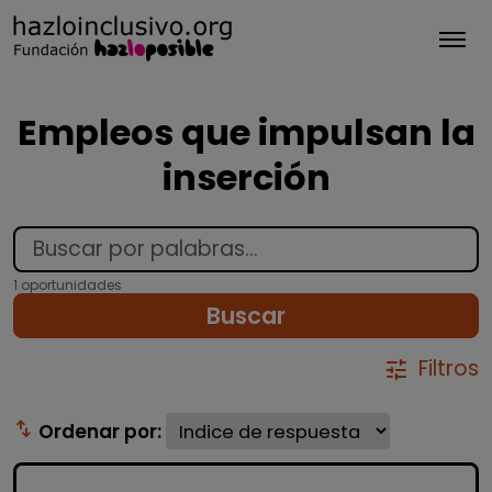
Tog
Empleos que impulsan la
inserción
1 oportunidades
Buscar
Filtros
tune
swap_vert
Ordenar por: