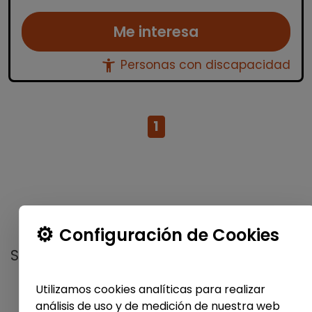
Me interesa
accessibility_new
Personas con discapacidad
1
No te pierdas nada
Configuración de Cookies
Suscríbete a nuestro
boletín semanal
y
recibe las últimas ofertas y noticias
Utilizamos cookies analíticas para realizar
publicadas
análisis de uso y de medición de nuestra web