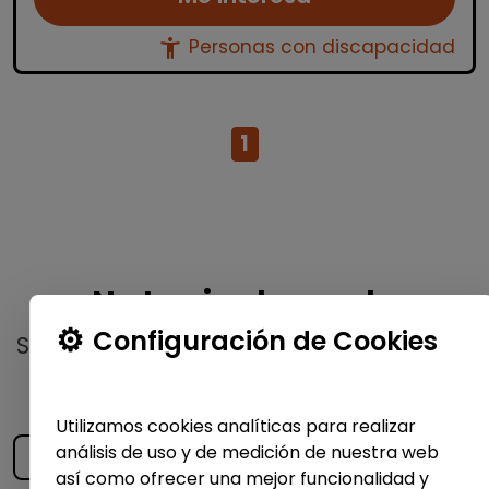
accessibility_new
Personas con discapacidad
1
No te pierdas nada
Configuración de Cookies
Suscríbete a nuestro
boletín semanal
y
recibe las últimas ofertas y noticias
publicadas
Utilizamos cookies analíticas para realizar
análisis de uso y de medición de nuestra web
así como ofrecer una mejor funcionalidad y