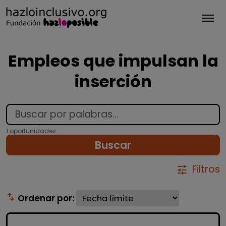
Tog
Empleos que impulsan la
inserción
1 oportunidades
Buscar
Filtros
tune
swap_vert
Ordenar por: