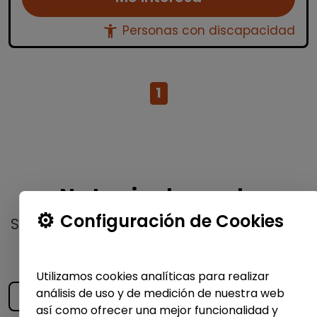
accessibility_new
Personas con discapacidad
1
No te pierdas nada
Configuración de Cookies
Suscríbete a nuestro
boletín semanal
y
recibe las últimas ofertas y noticias
publicadas
Utilizamos cookies analíticas para realizar
análisis de uso y de medición de nuestra web
así como ofrecer una mejor funcionalidad y