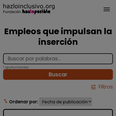
Tog
Empleos que impulsan la
inserción
1 oportunidades
Buscar
Filtros
tune
swap_vert
Ordenar por: