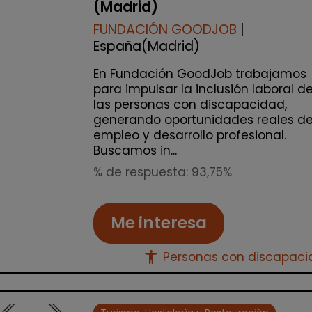
(Madrid)
FUNDACIÓN GOODJOB
|
España(Madrid)
En Fundación GoodJob trabajamos
para impulsar la inclusión laboral d
las personas con discapacidad,
generando oportunidades reales d
empleo y desarrollo profesional.
Buscamos in...
% de respuesta: 93,75%
Me interesa
accessibility_new
Personas con discapac