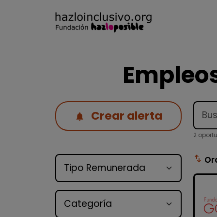
Empleos
Crear alerta
2 oport
Tipo de oferta
swap_vert
Or
Categoría