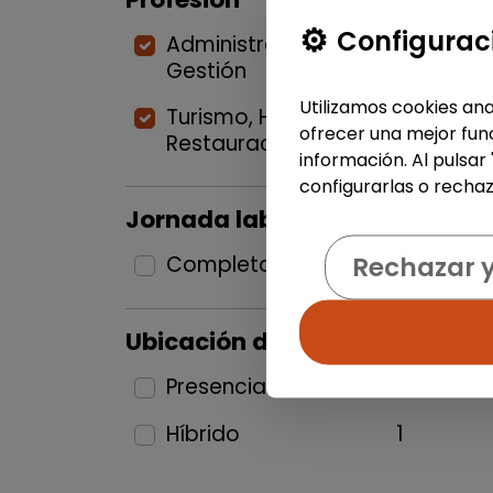
Configurac
Administración y
Gestión
1
Utilizamos cookies ana
Turismo, Hostelería y
ofrecer una mejor func
Restauración
1
información. Al pulsar
configurarlas o rechaz
Jornada laboral
Rechazar 
Completa
2
Ubicación del puesto
Presencial
1
Híbrido
1