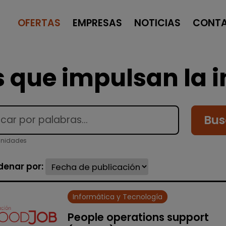
OFERTAS
EMPRESAS
NOTICIAS
CONT
 que impulsan la i
Bus
unidades
denar por:
Informática y Tecnología
People operations support