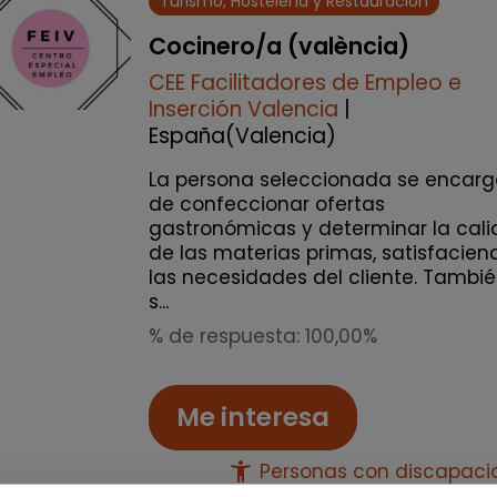
Turismo, Hostelería y Restauración
Cocinero/a (valència)
CEE Facilitadores de Empleo e
Inserción Valencia
|
España(Valencia)
La persona seleccionada se encarg
de confeccionar ofertas
gastronómicas y determinar la cal
de las materias primas, satisfacien
las necesidades del cliente. Tambi
s...
% de respuesta: 100,00%
Me interesa
accessibility_new
Personas con discapac