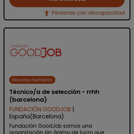
accessibility_new
Personas con discapacidad
Recursos Humanos
Técnico/a de selección - rrhh
(barcelona)
FUNDACIÓN GOODJOB
|
España(Barcelona)
Fundación GoodJob somos una
organización sin ánimo de lucro que