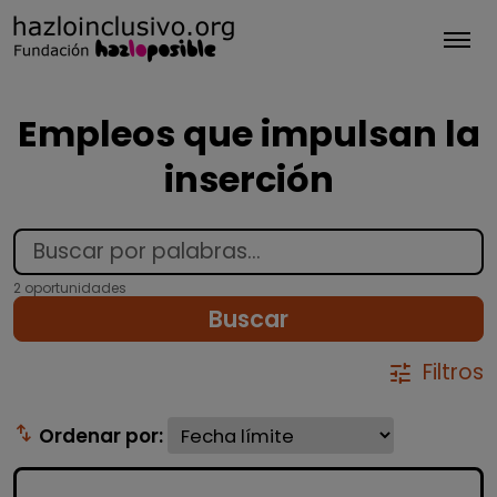
Tog
Empleos que impulsan la
inserción
2 oportunidades
Buscar
Filtros
tune
swap_vert
Ordenar por: