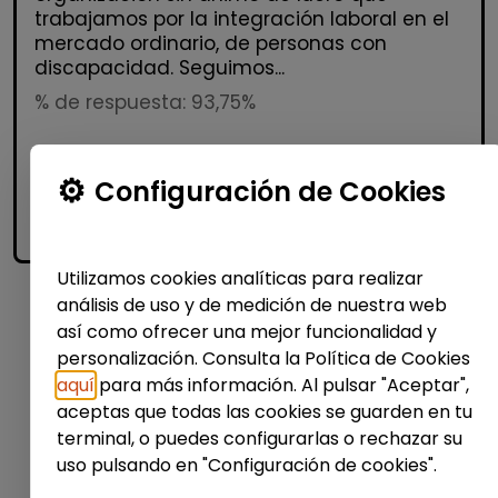
trabajamos por la integración laboral en el
mercado ordinario, de personas con
discapacidad. Seguimos...
% de respuesta: 93,75%
Me interesa
Configuración de Cookies
accessibility_new
Personas con discapacidad
Utilizamos cookies analíticas para realizar
análisis de uso y de medición de nuestra web
1
así como ofrecer una mejor funcionalidad y
personalización. Consulta la Política de Cookies
aquí
para más información. Al pulsar "Aceptar",
aceptas que todas las cookies se guarden en tu
terminal, o puedes configurarlas o rechazar su
uso pulsando en "Configuración de cookies".
No te pierdas nada