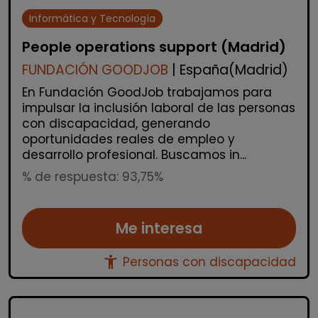
Informática y Tecnología
People operations support (Madrid)
FUNDACIÓN GOODJOB
| España(Madrid)
En Fundación GoodJob trabajamos para
impulsar la inclusión laboral de las personas
con discapacidad, generando
oportunidades reales de empleo y
desarrollo profesional. Buscamos in...
% de respuesta: 93,75%
Me interesa
accessibility_new
Personas con discapacidad