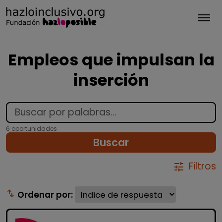
Tog
Empleos que impulsan la
inserción
6 oportunidades
Buscar
Filtros
tune
swap_vert
Ordenar por: