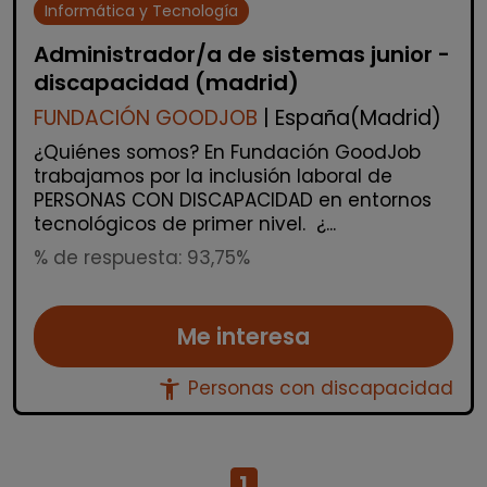
Informática y Tecnología
Administrador/a de sistemas junior -
discapacidad (madrid)
FUNDACIÓN GOODJOB
| España(Madrid)
¿Quiénes somos? En Fundación GoodJob
trabajamos por la inclusión laboral de
PERSONAS CON DISCAPACIDAD en entornos
tecnológicos de primer nivel. ¿...
% de respuesta: 93,75%
Me interesa
accessibility_new
Personas con discapacidad
1