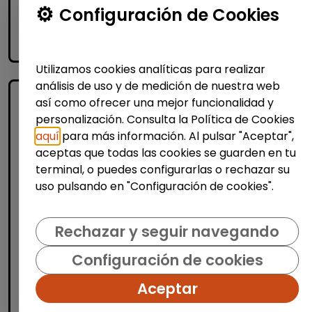
Me interesa
Configuración de Cookies
accessibility_new
Personas con discapacidad
Utilizamos cookies analíticas para realizar
análisis de uso y de medición de nuestra web
así como ofrecer una mejor funcionalidad y
personalización. Consulta la Política de Cookies
aquí
para más información. Al pulsar "Aceptar",
aceptas que todas las cookies se guarden en tu
terminal, o puedes configurarlas o rechazar su
uso pulsando en "Configuración de cookies".
Recursos Humanos
Técnico/a de selección - rrhh
Rechazar y seguir navegando
(barcelona)
Configuración de cookies
FUNDACIÓN GOODJOB
|
España(Barcelona)
Aceptar
Fundación GoodJob somos una