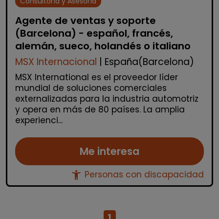
Consultoría y Asesoría
Agente de ventas y soporte
(Barcelona) - español, francés,
alemán, sueco, holandés o italiano
MSX Internacional
| España(Barcelona)
MSX International es el proveedor líder
mundial de soluciones comerciales
externalizadas para la industria automotriz
y opera en más de 80 países. La amplia
experienci...
Me interesa
accessibility_new
Personas con discapacidad
1