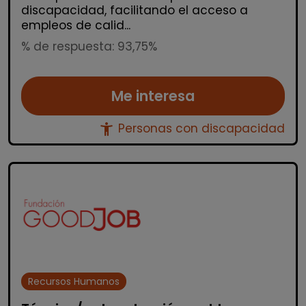
discapacidad, facilitando el acceso a
empleos de calid...
% de respuesta: 93,75%
Me interesa
accessibility_new
Personas con discapacidad
Recursos Humanos