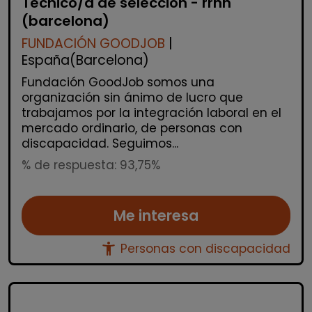
Técnico/a de selección - rrhh
(barcelona)
FUNDACIÓN GOODJOB
|
España(Barcelona)
Fundación GoodJob somos una
organización sin ánimo de lucro que
trabajamos por la integración laboral en el
mercado ordinario, de personas con
discapacidad. Seguimos...
% de respuesta: 93,75%
Me interesa
accessibility_new
Personas con discapacidad