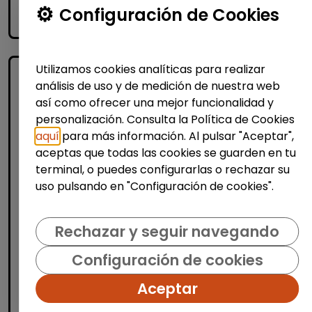
Configuración de Cookies
accessibility_new
Personas con discapacidad
Utilizamos cookies analíticas para realizar
análisis de uso y de medición de nuestra web
así como ofrecer una mejor funcionalidad y
personalización. Consulta la Política de Cookies
aquí
para más información. Al pulsar "Aceptar",
aceptas que todas las cookies se guarden en tu
terminal, o puedes configurarlas o rechazar su
Atención al Cliente y Comercio
uso pulsando en "Configuración de cookies".
Consultoría y Asesoría
Agente de ventas y soporte (Madrid)
Rechazar y seguir navegando
- español, francés, alemán, sueco,
Configuración de cookies
holandés o italiano
MSX Internacional
| España(Madrid)
Aceptar
MSX International es el proveedor líder