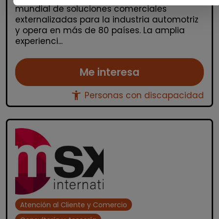
mundial de soluciones comerciales
externalizadas para la industria automotriz
y opera en más de 80 países. La amplia
experienci...
Me interesa
accessibility_new
Personas con discapacidad
Atención al Cliente y Comercio