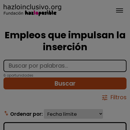
Tog
Empleos que impulsan la
inserción
6 oportunidades
Buscar
Filtros
tune
swap_vert
Ordenar por: