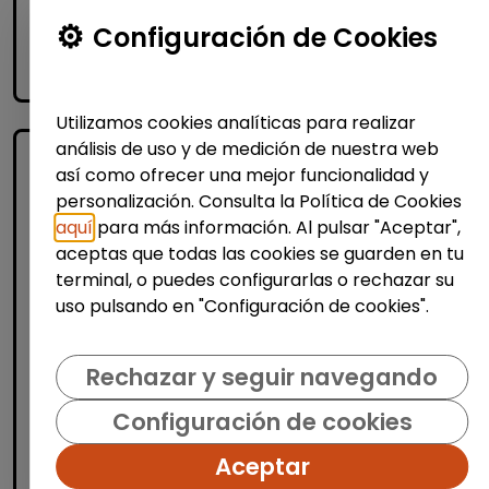
Me interesa
Configuración de Cookies
accessibility_new
Personas con discapacidad
Utilizamos cookies analíticas para realizar
análisis de uso y de medición de nuestra web
así como ofrecer una mejor funcionalidad y
personalización. Consulta la Política de Cookies
aquí
para más información. Al pulsar "Aceptar",
aceptas que todas las cookies se guarden en tu
terminal, o puedes configurarlas o rechazar su
uso pulsando en "Configuración de cookies".
Recursos Humanos
Técnico/a de selección - rrhh
Rechazar y seguir navegando
(barcelona)
Configuración de cookies
FUNDACIÓN GOODJOB
|
España(Barcelona)
Aceptar
Fundación GoodJob somos una