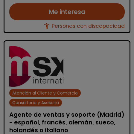
Me interesa
accessibility_new
Personas con discapacidad
Atención al Cliente y Comercio
Consultoría y Asesoría
Agente de ventas y soporte (Madrid)
- español, francés, alemán, sueco,
holandés o italiano