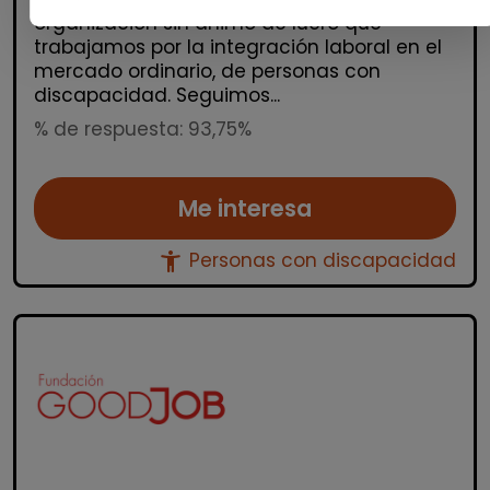
organización sin ánimo de lucro que
trabajamos por la integración laboral en el
mercado ordinario, de personas con
discapacidad. Seguimos...
% de respuesta: 93,75%
Me interesa
accessibility_new
Personas con discapacidad