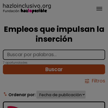
Tog
Empleos que impulsan la
inserción
7 oportunidades
Buscar
Filtros
tune
swap_vert
Ordenar por: