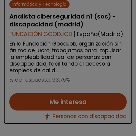
Informática y Tecnología
Analista ciberseguridad n1 (soc) -
discapacidad (madrid)
FUNDACIÓN GOODJOB
| España(Madrid)
En la Fundación GoodJob, organización sin
ánimo de lucro, trabajamos para impulsar
la empleabilidad real de personas con
discapacidad, facilitando el acceso a
empleos de calid...
% de respuesta: 93,75%
Me interesa
accessibility_new
Personas con discapacidad