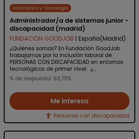
Informática y Tecnología
Administrador/a de sistemas junior -
discapacidad (madrid)
FUNDACIÓN GOODJOB
| España(Madrid)
¿Quiénes somos? En Fundación GoodJob
trabajamos por la inclusión laboral de
PERSONAS CON DISCAPACIDAD en entornos
tecnológicos de primer nivel. ¿...
% de respuesta: 93,75%
Me interesa
accessibility_new
Personas con discapacidad