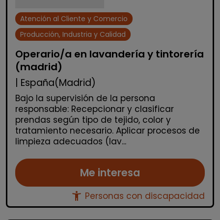
Atención al Cliente y Comercio
Producción, Industria y Calidad
Operario/a en lavandería y tintorería
(madrid)
| España(Madrid)
Bajo la supervisión de la persona
responsable: Recepcionar y clasificar
prendas según tipo de tejido, color y
tratamiento necesario. Aplicar procesos de
limpieza adecuados (lav...
Me interesa
accessibility_new
Personas con discapacidad