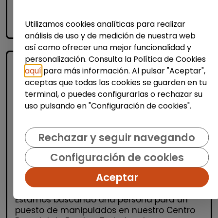
Me interesa
Utilizamos cookies analíticas para realizar
accessibility_new
Personas con discapacidad
análisis de uso y de medición de nuestra web
así como ofrecer una mejor funcionalidad y
personalización. Consulta la Política de Cookies
aquí
para más información. Al pulsar "Aceptar",
aceptas que todas las cookies se guarden en tu
terminal, o puedes configurarlas o rechazar su
uso pulsando en "Configuración de cookies".
Rechazar y seguir navegando
Producción, Industria y Calidad
Operario/a de manipulados
Configuración de cookies
(aranjuez, madrid)
Aceptar
INTEGRANDES.ORG
| España(Madrid)
Estamos buscando una persona para un
puesto de manipulados en nuestro Centro