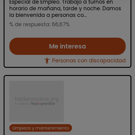
Especial de Empleo. Trabajo a turnos en
horario de mañana, tarde y noche. Damos
la bienvenida a personas co...
% de respuesta: 66,67%
Me interesa
accessibility_new
Personas con discapacidad
Limpieza y mantenimiento