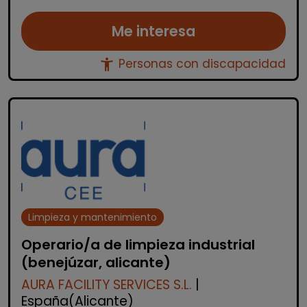
Me interesa
accessibility_new
Personas con discapacidad
Limpieza y mantenimiento
Operario/a de limpieza industrial
(benejúzar, alicante)
AURA FACILITY SERVICES S.L.
|
España(Alicante)