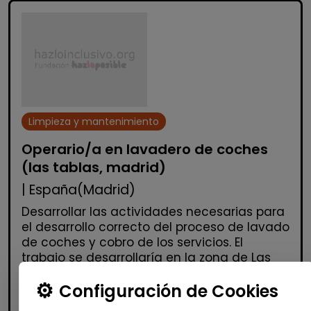
Limpieza y mantenimiento
Operario/a en lavadero de coches
(las tablas, madrid)
| España(Madrid)
Desarrollar las actividades necesarias para
el desarrollo correcto del proceso de lavado
de coches y cobro de los servicios. El
trabajo se desarrollaría en la zona de Las
Tablas, en l...
Configuración de Cookies