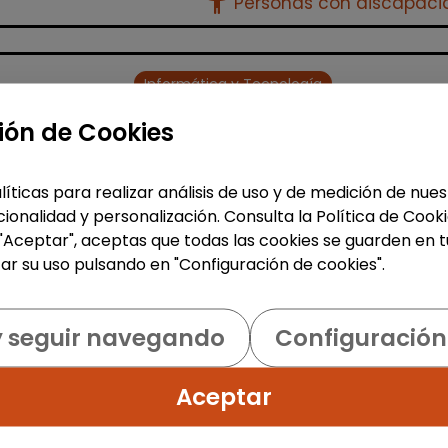
accessibility_new
Personas con discapac
Informática y Tecnología
People operations support
ión de Cookies
(Madrid)
FUNDACIÓN GOODJOB
|
líticas para realizar análisis de uso y de medición de nu
España(Madrid)
ionalidad y personalización. Consulta la Política de Cook
 "Aceptar", aceptas que todas las cookies se guarden en t
En Fundación GoodJob trabajamos
ar su uso pulsando en "Configuración de cookies".
para impulsar la inclusión laboral d
las personas con discapacidad,
generando oportunidades reales d
y seguir navegando
Configuración
empleo y desarrollo profesional.
Buscamos in...
% de respuesta: 93,75%
Aceptar