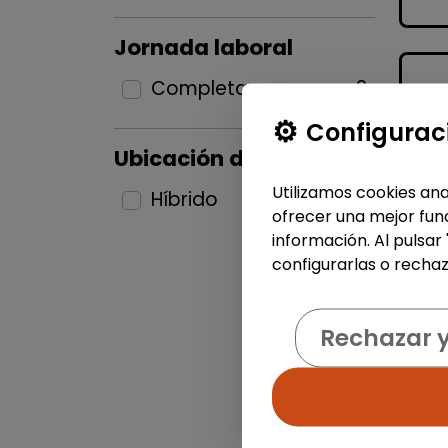
Jornada laboral
Completa
3
Configurac
Ubicación del puesto
Utilizamos cookies ana
Híbrido
3
ofrecer una mejor func
información. Al pulsar
configurarlas o rechaz
Rechazar 