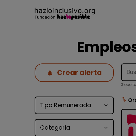
Empleos
Crear alerta
3 oport
Tipo de oferta
swap_vert
Or
Categoría