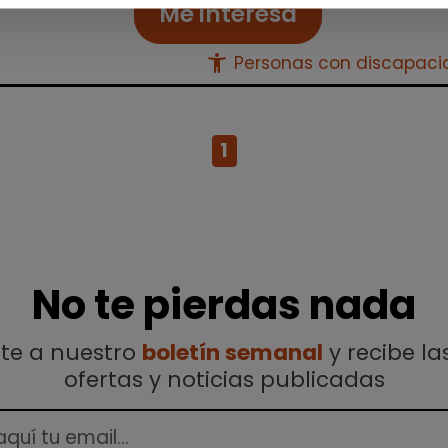
Me interesa
accessibility_new
Personas con discapac
1
No te pierdas nada
ete a nuestro
boletín semanal
y recibe la
ofertas y noticias publicadas