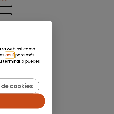
idad
estra web así como
ies
aquí
para más
u terminal, o puedes
e
e
 de cookies