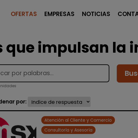
OFERTAS
EMPRESAS
NOTICIAS
CONT
 que impulsan la i
Bus
unidades
denar por:
Atención al Cliente y Comercio
Consultoría y Asesoría