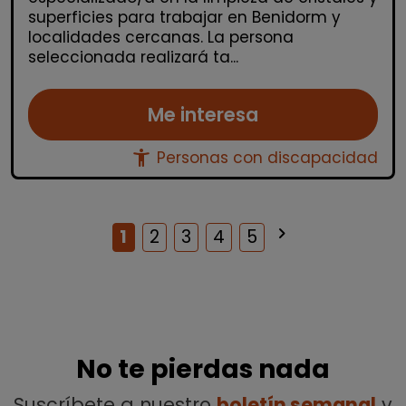
superficies para trabajar en Benidorm y
localidades cercanas. La persona
seleccionada realizará ta...
Me interesa
accessibility_new
Personas con discapacidad
keyboard_arrow_right
Siguiente
1
2
3
4
5
No te pierdas nada
Suscríbete a nuestro
boletín semanal
y