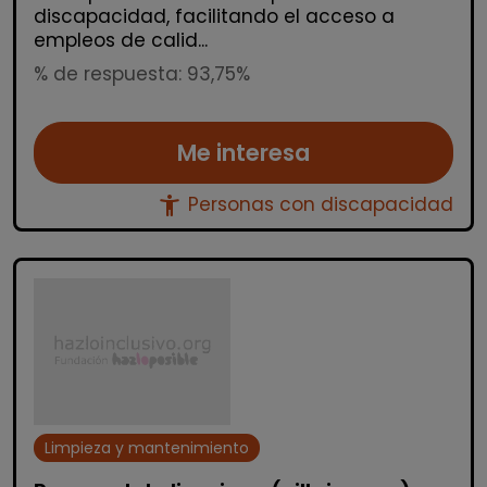
discapacidad, facilitando el acceso a
empleos de calid...
% de respuesta: 93,75%
Me interesa
accessibility_new
Personas con discapacidad
Limpieza y mantenimiento