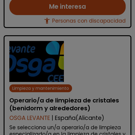
Me interesa
accessibility_new
Personas con discapacidad
Limpieza y mantenimiento
Operario/a de limpieza de cristales
(benidorm y alrededores)
OSGA LEVANTE
| España(Alicante)
Se selecciona un/a operario/a de limpieza
especializado/a en la limpieza de cristales y