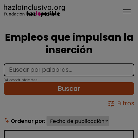
Tog
Empleos que impulsan la
inserción
34 oportunidades
Buscar
Filtros
tune
swap_vert
Ordenar por: