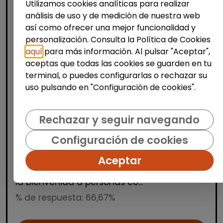
Utilizamos cookies analíticas para realizar
análisis de uso y de medición de nuestra web
así como ofrecer una mejor funcionalidad y
personalización. Consulta la Política de Cookies
aquí
para más información. Al pulsar "Aceptar",
aceptas que todas las cookies se guarden en tu
Producción, Industria y Calidad
terminal, o puedes configurarlas o rechazar su
uso pulsando en "Configuración de cookies".
Operario/a de manipulados
(aranjuez, madrid)
Rechazar y seguir navegando
INTEGRANDES.ORG
| España(Madrid)
Estamos buscando una persona para un
Configuración de cookies
puesto de manipulados en nuestro Centro
Aceptar
Especial de Empleo. Trabajo a turnos en
horario de mañana, tarde y noche. Damos
la bienvenida a personas co...
% de respuesta: 66,67%