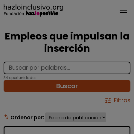
Tog
Empleos que impulsan la
inserción
34 oportunidades
Buscar
Filtros
tune
swap_vert
Ordenar por: