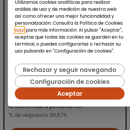
Utilizamos cookies analíticas para realizar
análisis de uso y de medición de nuestra web
así como ofrecer una mejor funcionalidad y
personalización. Consulta la Política de Cookies
aquí
para más información. Al pulsar "Aceptar",
aceptas que todas las cookies se guarden en tu
Producción, Industria y Calidad
terminal, o puedes configurarlas o rechazar su
uso pulsando en "Configuración de cookies".
Operario/a de manipulados
(aranjuez, madrid)
Rechazar y seguir navegando
INTEGRANDES.ORG
| España(Madrid)
Estamos buscando una persona para un
Configuración de cookies
puesto de manipulados en nuestro Centro
Aceptar
Especial de Empleo. Trabajo a turnos en
horario de mañana, tarde y noche. Damos
la bienvenida a personas co...
% de respuesta: 66,67%