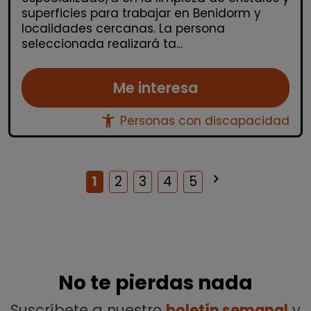
superficies para trabajar en Benidorm y
localidades cercanas. La persona
seleccionada realizará ta...
Me interesa
accessibility_new
Personas con discapacidad
keyboard_arrow_right
Siguiente
1
2
3
4
5
No te pierdas nada
Suscríbete a nuestro
boletín semanal
y