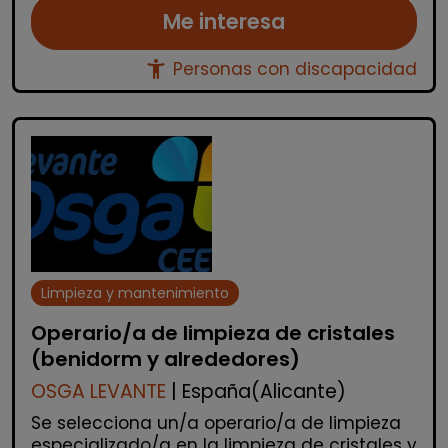
Me interesa
accessibility_new
Personas con discapacidad
Limpieza y mantenimiento
Operario/a de limpieza de cristales
(benidorm y alrededores)
OSGA LEVANTE
| España(Alicante)
Se selecciona un/a operario/a de limpieza
especializado/a en la limpieza de cristales y