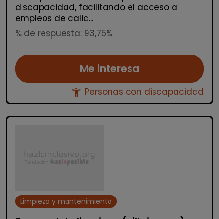
discapacidad, facilitando el acceso a
empleos de calid...
% de respuesta: 93,75%
Me interesa
accessibility_new
Personas con discapacidad
Limpieza y mantenimiento