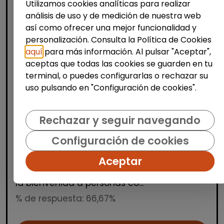
Utilizamos cookies analíticas para realizar
análisis de uso y de medición de nuestra web
así como ofrecer una mejor funcionalidad y
personalización. Consulta la Política de Cookies
aquí
para más información. Al pulsar "Aceptar",
aceptas que todas las cookies se guarden en tu
Producción, Industria y Calidad
terminal, o puedes configurarlas o rechazar su
uso pulsando en "Configuración de cookies".
Operario/a de manipulados
(aranjuez, madrid)
Rechazar y seguir navegando
INTEGRANDES.ORG
| España(Madrid)
Estamos buscando una persona para un
Configuración de cookies
puesto de manipulados en nuestro Centro
Aceptar
Especial de Empleo. Trabajo a turnos en
horario de mañana, tarde y noche. Damos
la bienvenida a personas co...
% de respuesta: 66,67%