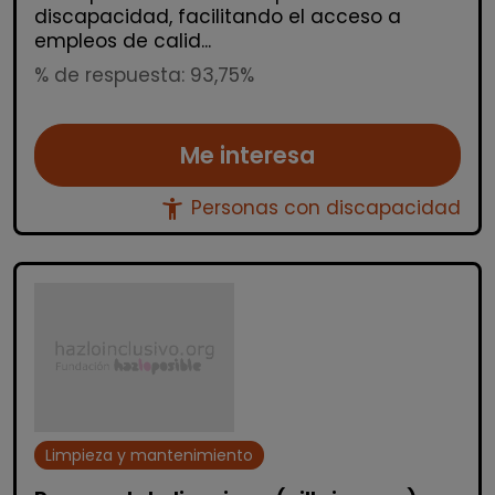
discapacidad, facilitando el acceso a
empleos de calid...
% de respuesta: 93,75%
Me interesa
accessibility_new
Personas con discapacidad
Limpieza y mantenimiento