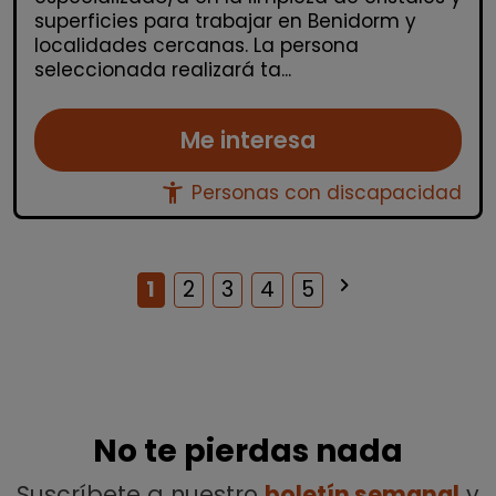
superficies para trabajar en Benidorm y
localidades cercanas. La persona
seleccionada realizará ta...
Me interesa
accessibility_new
Personas con discapacidad
keyboard_arrow_right
Siguiente
1
2
3
4
5
No te pierdas nada
Suscríbete a nuestro
boletín semanal
y