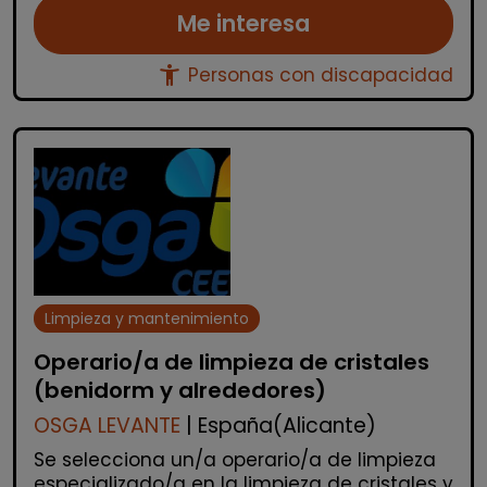
Me interesa
accessibility_new
Personas con discapacidad
Limpieza y mantenimiento
Operario/a de limpieza de cristales
(benidorm y alrededores)
OSGA LEVANTE
| España(Alicante)
Se selecciona un/a operario/a de limpieza
especializado/a en la limpieza de cristales y