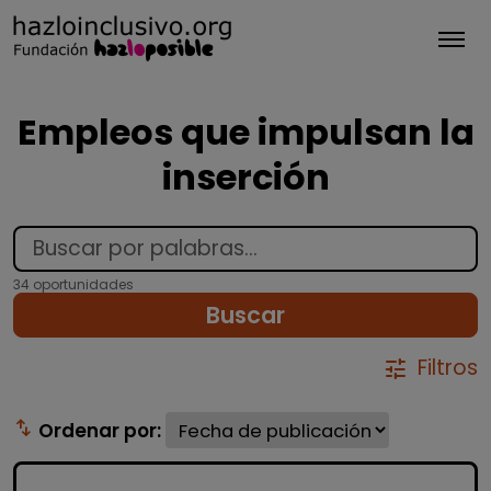
Tog
Empleos que impulsan la
inserción
34 oportunidades
Buscar
Filtros
tune
swap_vert
Ordenar por: