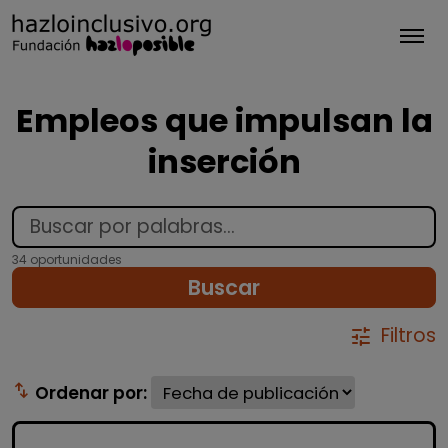
Tog
Empleos que impulsan la
inserción
34 oportunidades
Buscar
Filtros
tune
swap_vert
Ordenar por: