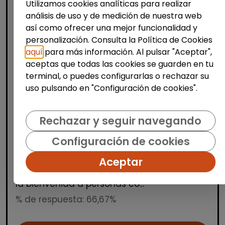
Utilizamos cookies analíticas para realizar
análisis de uso y de medición de nuestra web
así como ofrecer una mejor funcionalidad y
personalización. Consulta la Política de Cookies
aquí
para más información. Al pulsar "Aceptar",
aceptas que todas las cookies se guarden en tu
Producción, Industria y Calidad
terminal, o puedes configurarlas o rechazar su
uso pulsando en "Configuración de cookies".
Operario/a de manipulados
(aranjuez, madrid)
Rechazar y seguir navegando
INTEGRANDES.ORG
| España(Madrid)
Estamos buscando una persona para un
Configuración de cookies
puesto de manipulados en nuestro Centro
Aceptar
Especial de Empleo. Trabajo a turnos en
horario de mañana, tarde y noche. Damos
la bienvenida a personas co...
% de respuesta: 66,67%