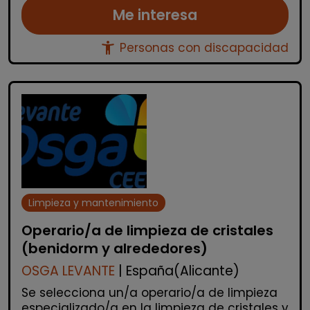
Me interesa
accessibility_new
Personas con discapacidad
Limpieza y mantenimiento
Operario/a de limpieza de cristales
(benidorm y alrededores)
OSGA LEVANTE
| España(Alicante)
Se selecciona un/a operario/a de limpieza
especializado/a en la limpieza de cristales y