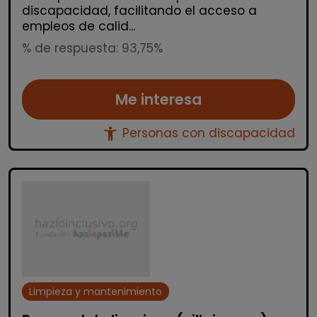
discapacidad, facilitando el acceso a
empleos de calid...
% de respuesta: 93,75%
Me interesa
accessibility_new
Personas con discapacidad
Limpieza y mantenimiento