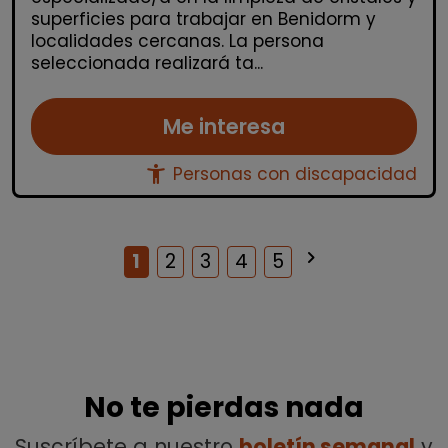
superficies para trabajar en Benidorm y
localidades cercanas. La persona
seleccionada realizará ta...
Me interesa
accessibility_new
Personas con discapacidad
keyboard_arrow_right
Siguiente
1
2
3
4
5
No te pierdas nada
Suscríbete a nuestro
boletín semanal
y