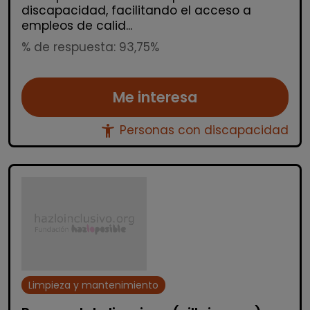
discapacidad, facilitando el acceso a
empleos de calid...
% de respuesta: 93,75%
Me interesa
accessibility_new
Personas con discapacidad
Limpieza y mantenimiento