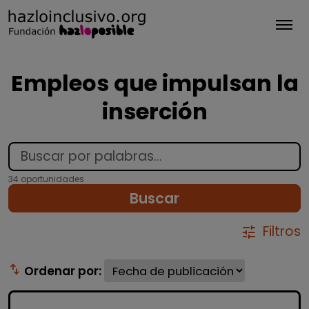
Tog
Empleos que impulsan la
inserción
34 oportunidades
Buscar
Filtros
tune
swap_vert
Ordenar por: