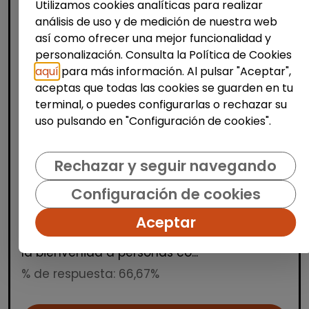
Utilizamos cookies analíticas para realizar
análisis de uso y de medición de nuestra web
así como ofrecer una mejor funcionalidad y
personalización. Consulta la Política de Cookies
aquí
para más información. Al pulsar "Aceptar",
aceptas que todas las cookies se guarden en tu
Producción, Industria y Calidad
terminal, o puedes configurarlas o rechazar su
uso pulsando en "Configuración de cookies".
Operario/a de manipulados
(aranjuez, madrid)
Rechazar y seguir navegando
INTEGRANDES.ORG
| España(Madrid)
Estamos buscando una persona para un
Configuración de cookies
puesto de manipulados en nuestro Centro
Aceptar
Especial de Empleo. Trabajo a turnos en
horario de mañana, tarde y noche. Damos
la bienvenida a personas co...
% de respuesta: 66,67%