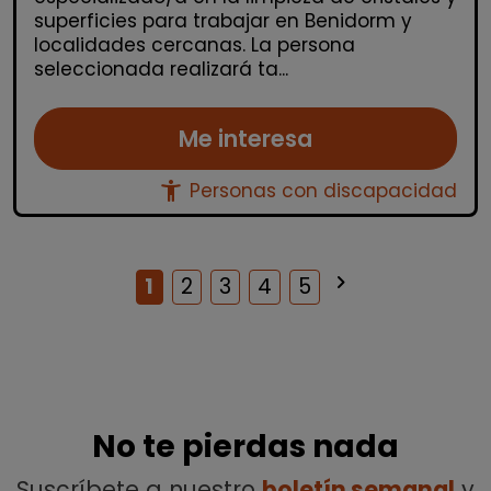
superficies para trabajar en Benidorm y
localidades cercanas. La persona
seleccionada realizará ta...
Me interesa
accessibility_new
Personas con discapacidad
keyboard_arrow_right
Siguiente
1
2
3
4
5
No te pierdas nada
Suscríbete a nuestro
boletín semanal
y