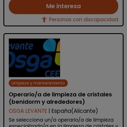
Me interesa
accessibility_new
Personas con discapacidad
Limpieza y mantenimiento
Operario/a de limpieza de cristales
(benidorm y alrededores)
OSGA LEVANTE
| España(Alicante)
Se selecciona un/a operario/a de limpieza
especializado/a en la limpieza de cristales y